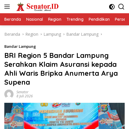
Langsung
ke
konten
Beranda
Nasional
Region
Trending
Pendidikan
Perseps
Beranda
Region
Lampung
Bandar Lampung
Bandar Lampung
BRI Region 5 Bandar Lampung
Serahkan Klaim Asuransi kepada
Ahli Waris Bripka Anumerta Arya
Supena
Senator
8 Juli 2026