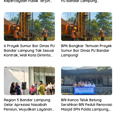
Kepercayaan Publik Terjun
PU Bandar Lampung
Bebas
Bermasalah!
6 Proyek Sumur Bor Dinas PU
BPK Bongkar Temuan Proyek
Bandar Lampung Tak Sesuai
Sumur Bor Dinas PU Bandar
Kontrak, Wali Kota Diminta
Lampung!
Bertindak!
Region 5 Bandar Lampung
BRI Kanca Teluk Betung
Gelar Apresiasi Nasabah
Serahkan BRI Peduli Renovasi
Pensiun, Wujudkan Layanan
Masjid SPN Polda Lampung,
Prima bagi Purnabakti
Wujud Nyata Dukungan