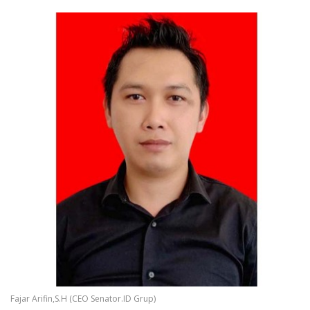
Fajar Arifin,S.H (CEO Senator.ID Grup)