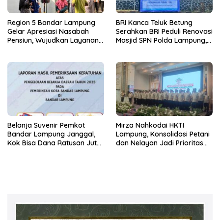
Region 5 Bandar Lampung
BRI Kanca Teluk Betung
Gelar Apresiasi Nasabah
Serahkan BRI Peduli Renovasi
Pensiun, Wujudkan Layanan
Masjid SPN Polda Lampung,
Prima bagi Purnabakti
Wujud Nyata Dukungan
terhadap Sarana Ibadah
Belanja Suvenir Pemkot
Mirza Nahkodai HKTI
Bandar Lampung Janggal,
Lampung, Konsolidasi Petani
Kok Bisa Dana Ratusan Juta
dan Nelayan Jadi Prioritas
Dikembalikan ke PPTK!
Hadapi Musim Kemarau