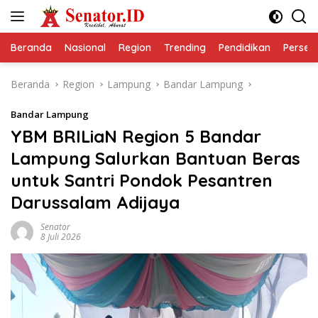
Langsung
ke
konten
Beranda
Nasional
Region
Trending
Pendidikan
Perseps
Beranda
Region
Lampung
Bandar Lampung
Bandar Lampung
YBM BRILiaN Region 5 Bandar
Lampung Salurkan Bantuan Beras
untuk Santri Pondok Pesantren
Darussalam Adijaya
Senator
8 Juli 2026