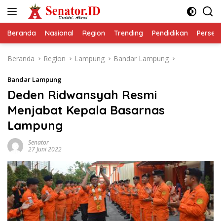
Langsung
ke
konten
Beranda
Nasional
Region
Trending
Pendidikan
Perseps
Beranda
Region
Lampung
Bandar Lampung
Bandar Lampung
Deden Ridwansyah Resmi
Menjabat Kepala Basarnas
Lampung
Senator
27 Juni 2022