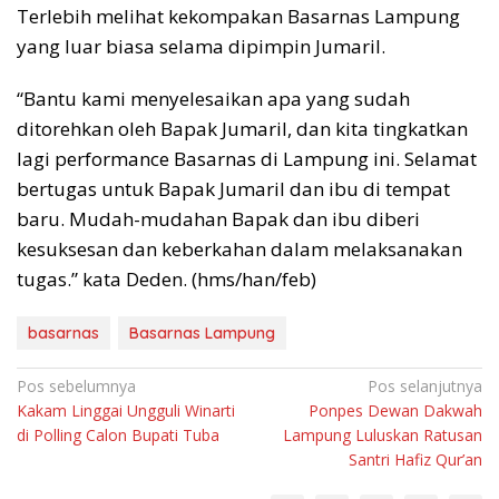
Terlebih melihat kekompakan Basarnas Lampung
yang luar biasa selama dipimpin Jumaril.
“Bantu kami menyelesaikan apa yang sudah
ditorehkan oleh Bapak Jumaril, dan kita tingkatkan
lagi performance Basarnas di Lampung ini. Selamat
bertugas untuk Bapak Jumaril dan ibu di tempat
baru. Mudah-mudahan Bapak dan ibu diberi
kesuksesan dan keberkahan dalam melaksanakan
tugas.” kata Deden. (hms/han/feb)
basarnas
Basarnas Lampung
Navigasi
Pos sebelumnya
Pos selanjutnya
Kakam Linggai Ungguli Winarti
Ponpes Dewan Dakwah
pos
di Polling Calon Bupati Tuba
Lampung Luluskan Ratusan
Santri Hafiz Qur’an