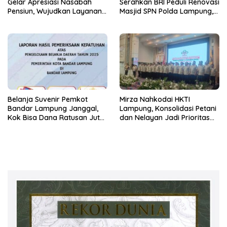
Gelar Apresiasi Nasabah
Serahkan BRI Peduli Renovasi
Pensiun, Wujudkan Layanan
Masjid SPN Polda Lampung,
Prima bagi Purnabakti
Wujud Nyata Dukungan
terhadap Sarana Ibadah
Belanja Suvenir Pemkot
Mirza Nahkodai HKTI
Bandar Lampung Janggal,
Lampung, Konsolidasi Petani
Kok Bisa Dana Ratusan Juta
dan Nelayan Jadi Prioritas
Dikembalikan ke PPTK!
Hadapi Musim Kemarau