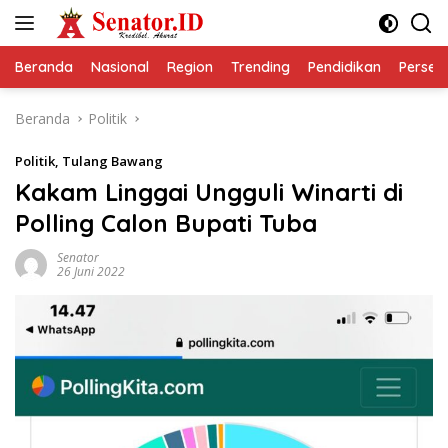
Langsung
ke
konten
Beranda
Nasional
Region
Trending
Pendidikan
Perseps
Beranda
Politik
Politik
,
Tulang Bawang
Kakam Linggai Ungguli Winarti di
Polling Calon Bupati Tuba
Senator
26 Juni 2022