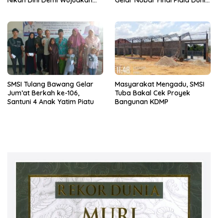
Nikah Dini Demi Wujudkan
Gelar Nobar Final Piala Dunia
Generasi Emas
Spanyol vs Argentina
SMSI Tulang Bawang Gelar
Masyarakat Mengadu, SMSI
Jum’at Berkah ke-106,
Tuba Bakal Cek Proyek
Santuni 4 Anak Yatim Piatu
Bangunan KDMP