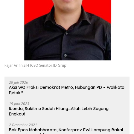
Fajar Arifin,S.H (CEO Senator.ID Grup)
29 Juli 2026
Aksi WO Fraksi Demokrat Metro, Hubungan PD – Walikota
Retak?
19 Juni 2023
Ibunda, Sakitmu Sudah Hilang…Allah Lebih Sayang
Engkau!
2 Desember 2021
Bak Epos Mahabharata, Konferprov PWI Lampung Bakal