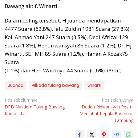
Bawang aktif, Winarti.
Dalam poling tersebut, H juanda mendapatkan
4477 Suara (62.8%), lalu Zuldin 1981 Suara (27.8%),
Kol. Ahmad Yani 247 Suara (3.5%), Dedi Afrizal 129
Suara (1.8%), Hendriwansyah 86 Suara (1.2%), Dr. Hj.
Winarti, SE., MH 85 Suara (1.2%), Hanan A Rozak75
Suara
(1.1%) dan Heri Wardoyo 44 Suara (0,6%). (*/dit)
Juanda
Pilkada tulang bawang
winarti
Navigasi
Pos sebelumnya
Pos selanjutnya
DPD Nasdem Tulang Bawang
Deden Ridwansyah Resmi
pos
Konsolidasi
Menjabat Kepala Basarnas
Lampung