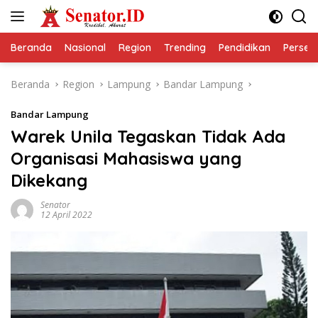
Langsung
ke
konten
Beranda
Nasional
Region
Trending
Pendidikan
Perseps
Beranda
Region
Lampung
Bandar Lampung
Bandar Lampung
Warek Unila Tegaskan Tidak Ada
Organisasi Mahasiswa yang
Dikekang
Senator
12 April 2022