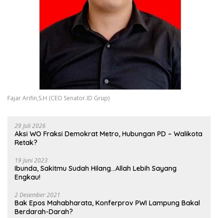
Fajar Arifin,S.H (CEO Senator.ID Grup)
29 Juli 2026
Aksi WO Fraksi Demokrat Metro, Hubungan PD – Walikota
Retak?
19 Juni 2023
Ibunda, Sakitmu Sudah Hilang…Allah Lebih Sayang
Engkau!
2 Desember 2021
Bak Epos Mahabharata, Konferprov PWI Lampung Bakal
Berdarah-Darah?