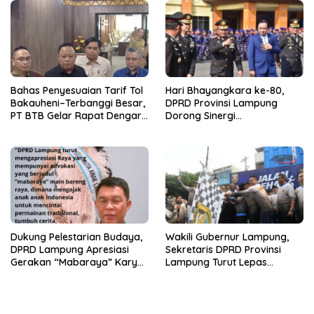
2025
Bahas Penyesuaian Tarif Tol
Hari Bhayangkara ke-80,
Bakauheni–Terbanggi Besar,
DPRD Provinsi Lampung
PT BTB Gelar Rapat Dengar
Dorong Sinergi
Pendapat Bareng DPRD
Kelembagaan dengan Polri
Lampung
Dukung Pelestarian Budaya,
Wakili Gubernur Lampung,
DPRD Lampung Apresiasi
Sekretaris DPRD Provinsi
Gerakan “Mabaraya” Karya
Lampung Turut Lepas
Raya
Peserta Jalan Sehat HUT
Kota Bandar Lampung