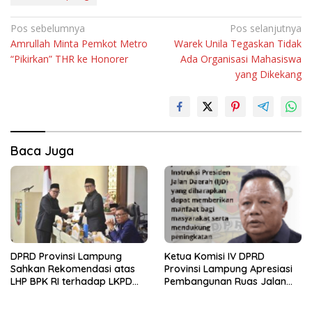
Navigasi
Pos sebelumnya
Pos selanjutnya
Amrullah Minta Pemkot Metro
Warek Unila Tegaskan Tidak
pos
“Pikirkan” THR ke Honorer
Ada Organisasi Mahasiswa
yang Dikekang
Baca Juga
DPRD Provinsi Lampung
Ketua Komisi IV DPRD
Sahkan Rekomendasi atas
Provinsi Lampung Apresiasi
LHP BPK RI terhadap LKPD
Pembangunan Ruas Jalan
Pemerintah Provinsi
melalui Program IJD
Lampung Tahun Anggaran