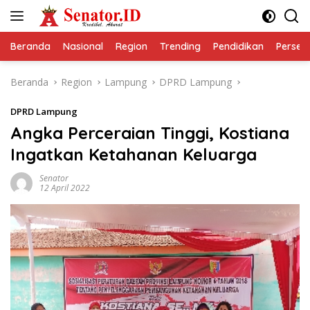
Langsung
ke
konten
Beranda
Nasional
Region
Trending
Pendidikan
Perseps
Beranda
Region
Lampung
DPRD Lampung
DPRD Lampung
Angka Perceraian Tinggi, Kostiana
Ingatkan Ketahanan Keluarga
Senator
12 April 2022