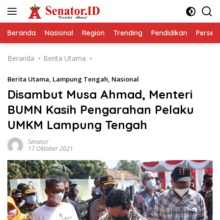
Langsung
ke
konten
Beranda
Nasional
Region
Trending
Pendidikan
Perseps
Beranda
Berita Utama
Berita Utama
,
Lampung Tengah
,
Nasional
Disambut Musa Ahmad, Menteri
BUMN Kasih Pengarahan Pelaku
UMKM Lampung Tengah
Senator
17 Oktober 2021