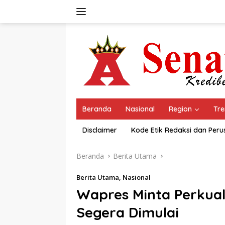
Langsung
ke
konten
Beranda
Nasional
Region
Tre
Disclaimer
Kode Etik Redaksi dan Per
Beranda
Berita Utama
Berita Utama
,
Nasional
Wapres Minta Perkua
Segera Dimulai