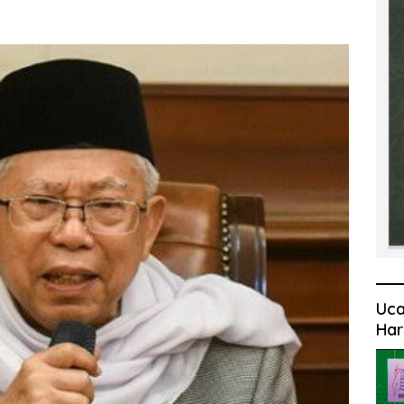
Uca
Har