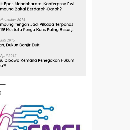
k Epos Mahabharata, Konferprov PWI
ampung Bakal Berdarah-Darah?
 November 2015
mpung Tengah Jadi Pilkada Terpanas
15! Mustafa Punya Kans Paling Besar,
nadi Jadi Kuda Hitam
 Juni 2015
h, Dukun Banjir Duit
 April 2015
au Dibawa Kemana Penegakan Hukum
ta?!
I