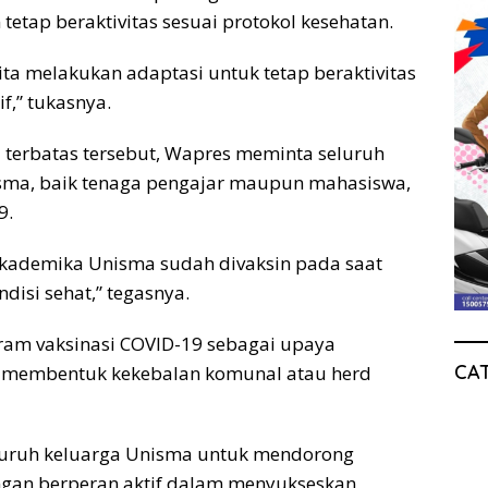
etap beraktivitas sesuai protokol kesehatan.
a melakukan adaptasi untuk tetap beraktivitas
f,” tukasnya.
erbatas tersebut, Wapres meminta seluruh
sma, baik tenaga pengajar maupun mahasiswa,
9.
 akademika Unisma sudah divaksin pada saat
isi sehat,” tegasnya.
ram vaksinasi COVID-19 sebagai upaya
CA
 membentuk kekebalan komunal atau herd
eluruh keluarga Unisma untuk mendorong
ngan berperan aktif dalam menyukseskan