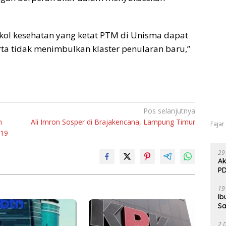
kol kesehatan yang ketat PTM di Unisma dapat
ta tidak menimbulkan klaster penularan baru,”
Pos selanjutnya
n
Ali Imron Sosper di Brajakencana, Lampung Timur
Fajar
d19
29
Ak
PD
19
Ib
Sa
2 