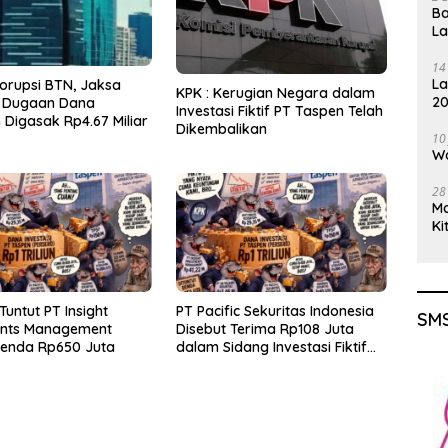
Ba
L
14
La
orupsi BTN, Jaksa
KPK : Kerugian Negara dalam
20
 Dugaan Dana
Investasi Fiktif PT Taspen Telah
Gu
Digasak Rp4.67 Miliar
Dikembalikan
10
Wa
28
M
Ki
Tuntut PT Insight
PT Pacific Sekuritas Indonesia
SMS
ents Management
Disebut Terima Rp108 Juta
Denda Rp650 Juta
dalam Sidang Investasi Fiktif
PT Taspen