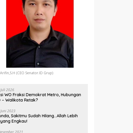
 Arifin,S.H (CEO Senator.ID Grup)
 Juli 2026
si WO Fraksi Demokrat Metro, Hubungan
 – Walikota Retak?
 Juni 2023
unda, Sakitmu Sudah Hilang…Allah Lebih
yang Engkau!
Desember 2021