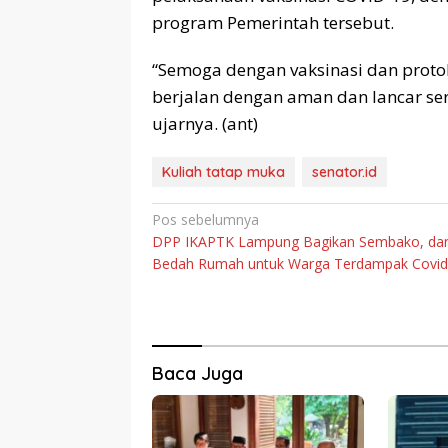
program Pemerintah tersebut.
“Semoga dengan vaksinasi dan proto
berjalan dengan aman dan lancar ser
ujarnya. (ant)
Kuliah tatap muka
senator.id
Navigasi
Pos sebelumnya
DPP IKAPTK Lampung Bagikan Sembako, da
pos
Bedah Rumah untuk Warga Terdampak Covi
Baca Juga