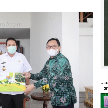
Uca
Har