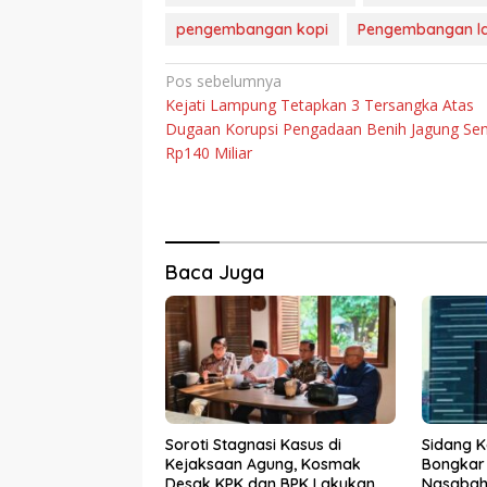
pengembangan kopi
Pengembangan l
Navigasi
Pos sebelumnya
Kejati Lampung Tetapkan 3 Tersangka Atas
pos
Dugaan Korupsi Pengadaan Benih Jagung Seni
Rp140 Miliar
Baca Juga
Soroti Stagnasi Kasus di
Sidang K
Kejaksaan Agung, Kosmak
Bongkar
Desak KPK dan BPK Lakukan
Nasabah 