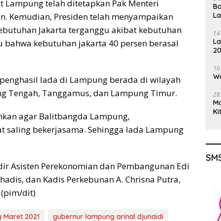
at Lampung telah ditetapkan Pak Menteri
Ba
an. Kemudian, Presiden telah menyampaikan
L
ebutuhan Jakarta terganggu akibat kebutuhan
14
La
hu bahwa kebutuhan jakarta 40 persen berasal
20
Gu
10
Wa
penghasil lada di Lampung berada di wilayah
g Tengah, Tanggamus, dan Lampung Timur.
28
M
Ki
inkan agar Balitbangda Lampung,
t saling bekerjasama. Sehingga lada Lampung
SMS
adir Asisten Perekonomian dan Pembangunan Edi
adis, dan Kadis Perkebunan A. Chrisna Putra,
(pim/dit)
 Maret 2021
gubernur lampung arinal djunaidi