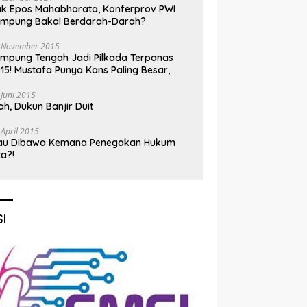
k Epos Mahabharata, Konferprov PWI
ampung Bakal Berdarah-Darah?
 November 2015
mpung Tengah Jadi Pilkada Terpanas
15! Mustafa Punya Kans Paling Besar,
nadi Jadi Kuda Hitam
 Juni 2015
h, Dukun Banjir Duit
 April 2015
au Dibawa Kemana Penegakan Hukum
ta?!
I