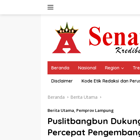
Langsung
ke
konten
Beranda
Nasional
Region
Tre
Disclaimer
Kode Etik Redaksi dan Per
Beranda
Berita Utama
Berita Utama
,
Pemprov Lampung
Puslitbangbun Duku
Percepat Pengemban