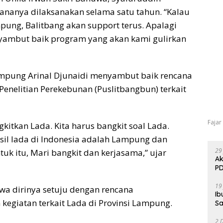
ananya dilaksanakan selama satu tahun. “Kalau
ung, Balitbang akan support terus. Apalagi
nyambut baik program yang akan kami gulirkan
mpung Arinal Djunaidi menyambut baik rencana
enelitian Perekebunan (Puslitbangbun) terkait
Fajar
itkan Lada. Kita harus bangkit soal Lada.
il lada di Indonesia adalah Lampung dan
29
uk itu, Mari bangkit dan kerjasama,” ujar
Ak
PD
19
a dirinya setuju dengan rencana
Ib
egiatan terkait Lada di Provinsi Lampung.
Sa
2 