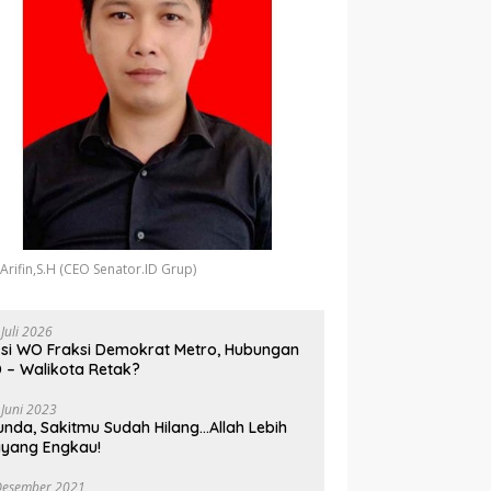
 Arifin,S.H (CEO Senator.ID Grup)
 Juli 2026
si WO Fraksi Demokrat Metro, Hubungan
 – Walikota Retak?
 Juni 2023
unda, Sakitmu Sudah Hilang…Allah Lebih
yang Engkau!
Desember 2021