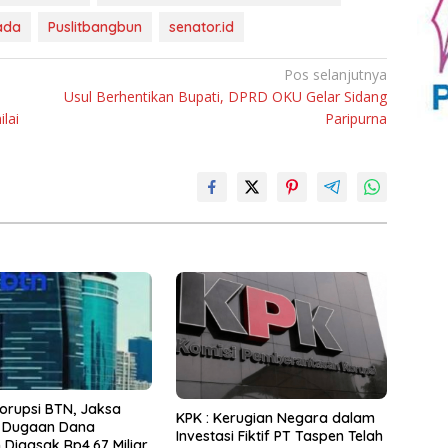
ada
Puslitbangbun
senator.id
Pos selanjutnya
Usul Berhentikan Bupati, DPRD OKU Gelar Sidang
lai
Paripurna
orupsi BTN, Jaksa
KPK : Kerugian Negara dalam
 Dugaan Dana
Investasi Fiktif PT Taspen Telah
Digasak Rp4.67 Miliar