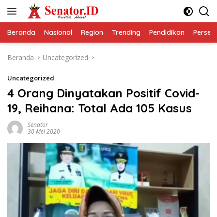
Langsung
ke
konten
Beranda
Nasional
Region
Trending
Pendidikan
Perseps
Beranda
Uncategorized
Uncategorized
4 Orang Dinyatakan Positif Covid-
19, Reihana: Total Ada 105 Kasus
Senator
30 Mei 2020