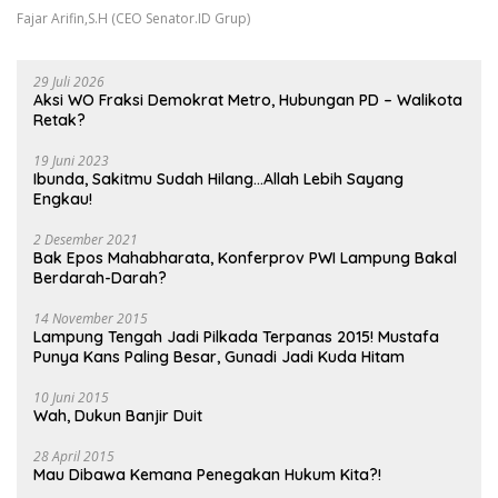
Fajar Arifin,S.H (CEO Senator.ID Grup)
29 Juli 2026
Aksi WO Fraksi Demokrat Metro, Hubungan PD – Walikota
Retak?
19 Juni 2023
Ibunda, Sakitmu Sudah Hilang…Allah Lebih Sayang
Engkau!
2 Desember 2021
Bak Epos Mahabharata, Konferprov PWI Lampung Bakal
Berdarah-Darah?
14 November 2015
Lampung Tengah Jadi Pilkada Terpanas 2015! Mustafa
Punya Kans Paling Besar, Gunadi Jadi Kuda Hitam
10 Juni 2015
Wah, Dukun Banjir Duit
28 April 2015
Mau Dibawa Kemana Penegakan Hukum Kita?!