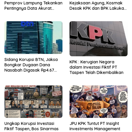
Pemprov Lampung Tekankan
Kejaksaan Agung, Kosmak
Pentingnya Data Akurat
Desak KPK dan BPK Lakukan
untuk Kebijakan Tepat
Audit
Sasaran
Sidang Korupsi BTN, Jaksa
KPK : Kerugian Negara
Bongkar Dugaan Dana
dalam Investasi Fiktif PT
Nasabah Digasak Rp4.67
Taspen Telah Dikembalikan
Miliar
Ungkap Korupsi Investasi
JPU KPK Tuntut PT Insight
Fiktif Taspen, Bos Sinarmas
Investments Management