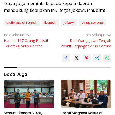
“Saya juga meminta kepada kepala daerah
mendukung kebijakan ini,” tegas Jokowi. (cni/dim)
aktivitas di rumah
ibadah
jokowi
virus corona
Navigasi
Pos sebelumnya
Pos selanjutnya
Hari Ini, 117 Orang Posistif
Dua Warga Jawa Tengah
pos
Terinfeksi Virus Corona
Positif Terjangkit Virus Corona
Baca Juga
Sensus Ekonomi 2026,
Soroti Stagnasi Kasus di