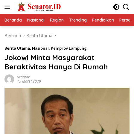
Langsung
ke
konten
Beranda
Nasional
Region
Trending
Pendidikan
Perseps
Beranda
Berita Utama
Berita Utama
,
Nasional
,
Pemprov Lampung
Jokowi Minta Masyarakat
Beraktivitas Hanya Di Rumah
Senator
15 Maret 2020