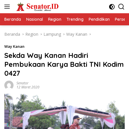
Langsung
ke
konten
Beranda
Nasional
Region
Trending
Pendidikan
Perseps
Beranda
Region
Lampung
Way Kanan
Way Kanan
Sekda Way Kanan Hadiri
Pembukaan Karya Bakti TNI Kodim
0427
Senator
12 Maret 2020