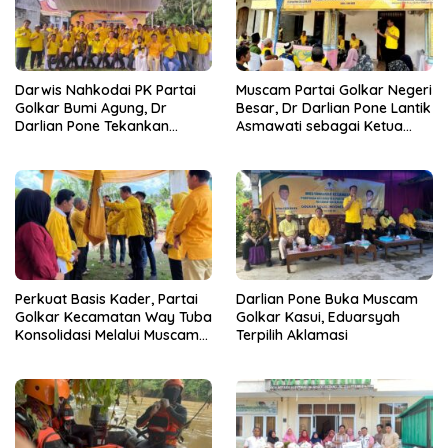
Darwis Nahkodai PK Partai
Muscam Partai Golkar Negeri
Golkar Bumi Agung, Dr
Besar, Dr Darlian Pone Lantik
Darlian Pone Tekankan
Asmawati sebagai Ketua
Penguatan Soliditas Kader
Pimpinan Kecamatan
Perkuat Basis Kader, Partai
Darlian Pone Buka Muscam
Golkar Kecamatan Way Tuba
Golkar Kasui, Eduarsyah
Konsolidasi Melalui Muscam
Terpilih Aklamasi
dan GELAM