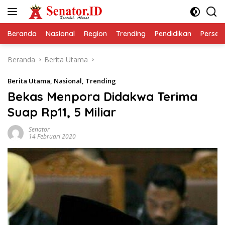
Langsung
ke
konten
Beranda
Nasional
Region
Trending
Pendidikan
Perseps
Beranda
Berita Utama
Berita Utama
,
Nasional
,
Trending
Bekas Menpora Didakwa Terima
Suap Rp11, 5 Miliar
Senator
14 Februari 2020