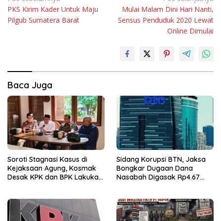
PKS Kirim Kader Untuk Maju
Mulai Malam Dini Hari Nanti,
pos
Pilgub Sumatera Barat
Sensus Penduduk 2020 Lewat
Online Dimulai
Baca Juga
Soroti Stagnasi Kasus di
Sidang Korupsi BTN, Jaksa
Kejaksaan Agung, Kosmak
Bongkar Dugaan Dana
Desak KPK dan BPK Lakukan
Nasabah Digasak Rp4.67
Audit
Miliar