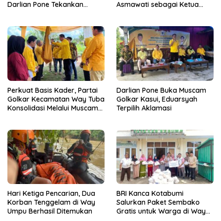
Darlian Pone Tekankan
Asmawati sebagai Ketua
Penguatan Soliditas Kader
Pimpinan Kecamatan
Perkuat Basis Kader, Partai
Darlian Pone Buka Muscam
Golkar Kecamatan Way Tuba
Golkar Kasui, Eduarsyah
Konsolidasi Melalui Muscam
Terpilih Aklamasi
dan GELAM
Hari Ketiga Pencarian, Dua
BRI Kanca Kotabumi
Korban Tenggelam di Way
Salurkan Paket Sembako
Umpu Berhasil Ditemukan
Gratis untuk Warga di Way
Kanan