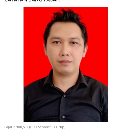
Fajar Arifin,S.H (CEO Senator.ID Grup)