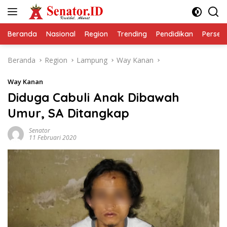
Langsung
ke
konten
Beranda
Nasional
Region
Trending
Pendidikan
Perseps
Beranda
Region
Lampung
Way Kanan
Way Kanan
Diduga Cabuli Anak Dibawah
Umur, SA Ditangkap
Senator
11 Februari 2020