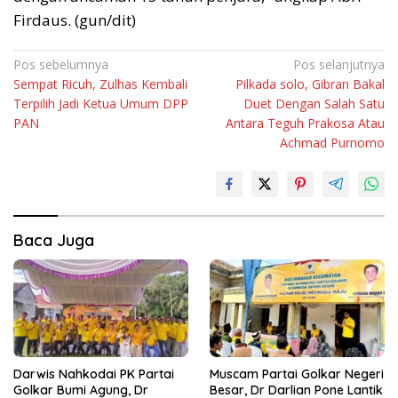
Firdaus. (gun/dit)
Navigasi
Pos sebelumnya
Pos selanjutnya
Sempat Ricuh, Zulhas Kembali
Pilkada solo, Gibran Bakal
pos
Terpilih Jadi Ketua Umum DPP
Duet Dengan Salah Satu
PAN
Antara Teguh Prakosa Atau
Achmad Purnomo
Baca Juga
Darwis Nahkodai PK Partai
Muscam Partai Golkar Negeri
Golkar Bumi Agung, Dr
Besar, Dr Darlian Pone Lantik