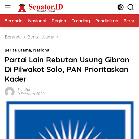
Langsung
ke
konten
Beranda
Nasional
Region
Trending
Pendidikan
Perseps
Beranda
Berita Utama
Berita Utama
,
Nasional
Partai Lain Rebutan Usung Gibran
Di Pilwakot Solo, PAN Prioritaskan
Kader
Senator
9 Februari 2020