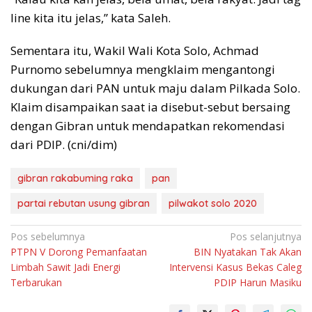
line kita itu jelas,” kata Saleh.
Sementara itu, Wakil Wali Kota Solo, Achmad
Purnomo sebelumnya mengklaim mengantongi
dukungan dari PAN untuk maju dalam Pilkada Solo.
Klaim disampaikan saat ia disebut-sebut bersaing
dengan Gibran untuk mendapatkan rekomendasi
dari PDIP. (cni/dim)
gibran rakabuming raka
pan
partai rebutan usung gibran
pilwakot solo 2020
Navigasi
Pos sebelumnya
Pos selanjutnya
PTPN V Dorong Pemanfaatan
BIN Nyatakan Tak Akan
pos
Limbah Sawit Jadi Energi
Intervensi Kasus Bekas Caleg
Terbarukan
PDIP Harun Masiku