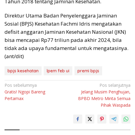
Tahun 2018 tentang Jaminan Kesehatan.
Direktur Utama Badan Penyelenggara Jaminan
Sosial (BPJS) Kesehatan Fachmi Idris mengatakan
defisit anggaran Jaminan Kesehatan Nasional (JKN)
bisa mencapai Rp77 triliun pada akhir 2024, bila
tidak ada upaya fundamental untuk mengatasinya.
(ant/dit)
bpjs kesehatan
lpem feb ui
premi bpjs
Navigasi
Pos sebelumnya
Pos selanjutnya
Gratis! Ngopi Bareng
Jelang Musim Penghujan,
pos
Pertamax
BPBD Metro Minta Semua
Pihak Waspada