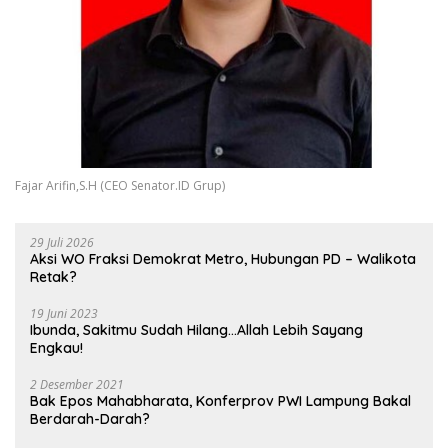
Fajar Arifin,S.H (CEO Senator.ID Grup)
29 Juli 2026
Aksi WO Fraksi Demokrat Metro, Hubungan PD – Walikota
Retak?
19 Juni 2023
Ibunda, Sakitmu Sudah Hilang…Allah Lebih Sayang
Engkau!
2 Desember 2021
Bak Epos Mahabharata, Konferprov PWI Lampung Bakal
Berdarah-Darah?