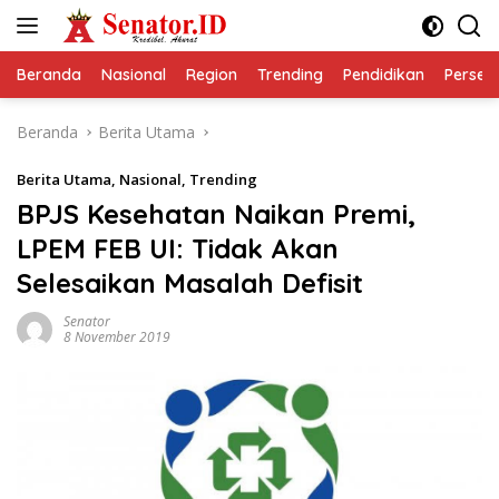
Langsung
ke
konten
Beranda
Nasional
Region
Trending
Pendidikan
Perseps
Beranda
Berita Utama
Berita Utama
,
Nasional
,
Trending
BPJS Kesehatan Naikan Premi,
LPEM FEB UI: Tidak Akan
Selesaikan Masalah Defisit
Senator
8 November 2019