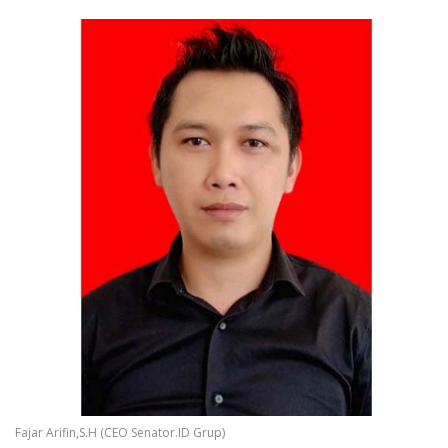
Fajar Arifin,S.H (CEO Senator.ID Grup)