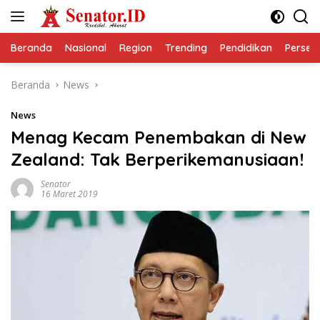
Langsung
ke
konten
Beranda
Nasional
Region
Trending
Pendidikan
Perseps
Beranda
News
News
Menag Kecam Penembakan di New
Zealand: Tak Berperikemanusiaan!
Senator
16 Maret 2019