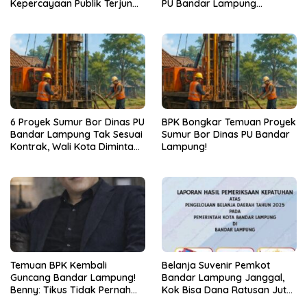
Kepercayaan Publik Terjun
PU Bandar Lampung
Bebas
Bermasalah!
6 Proyek Sumur Bor Dinas PU
BPK Bongkar Temuan Proyek
Bandar Lampung Tak Sesuai
Sumur Bor Dinas PU Bandar
Kontrak, Wali Kota Diminta
Lampung!
Bertindak!
Temuan BPK Kembali
Belanja Suvenir Pemkot
Guncang Bandar Lampung!
Bandar Lampung Janggal,
Benny: Tikus Tidak Pernah
Kok Bisa Dana Ratusan Juta
Mengaku Gudang Bocor
Dikembalikan ke PPTK!