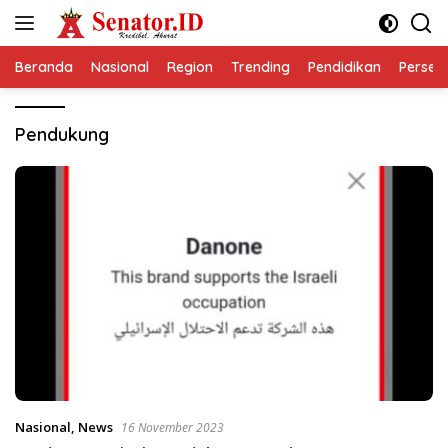
Langsung
ke
konten
Beranda
Nasional
Region
Trending
Pendidikan
Perseps
Pendukung
Nasional
,
News
16 November 2023