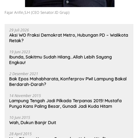
Fajar Arifin,S.H (CEO Senator.ID Grup)
29 Juli 2026
Aksi WO Fraksi Demokrat Metro, Hubungan PD – Walikota
Retak?
19 Juni 2023
Ibunda, Sakitmu Sudah Hilang…Allah Lebih Sayang
Engkau!
2 Desember 2021
Bak Epos Mahabharata, Konferprov PWI Lampung Bakal
Berdarah-Darah?
14 November 2015
Lampung Tengah Jadi Pilkada Terpanas 2015! Mustafa
Punya Kans Paling Besar, Gunadi Jadi Kuda Hitam
10 Juni 2015
Wah, Dukun Banjir Duit
28 April 2015