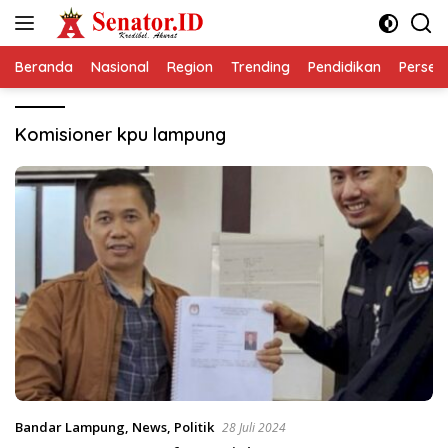
Langsung
ke
konten
Beranda
Nasional
Region
Trending
Pendidikan
Perseps
Komisioner kpu lampung
Bandar Lampung
,
News
,
Politik
28 Juli 2024