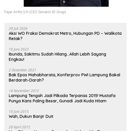
Fajar Arifin,S.H (CEO Senator.ID Grup)
29 Juli 2026
Aksi WO Fraksi Demokrat Metro, Hubungan PD – Walikota
Retak?
19 Juni 2023
Ibunda, Sakitmu Sudah Hilang…Allah Lebih Sayang
Engkau!
2 Desember 2021
Bak Epos Mahabharata, Konferprov PWI Lampung Bakal
Berdarah-Darah?
14 November 2015
Lampung Tengah Jadi Pilkada Terpanas 2015! Mustafa
Punya Kans Paling Besar, Gunadi Jadi Kuda Hitam
10 Juni 2015
Wah, Dukun Banjir Duit
28 April 2015