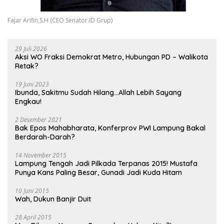
Fajar Arifin,S.H (CEO Senator.ID Grup)
29 Juli 2026
Aksi WO Fraksi Demokrat Metro, Hubungan PD – Walikota
Retak?
19 Juni 2023
Ibunda, Sakitmu Sudah Hilang…Allah Lebih Sayang
Engkau!
2 Desember 2021
Bak Epos Mahabharata, Konferprov PWI Lampung Bakal
Berdarah-Darah?
14 November 2015
Lampung Tengah Jadi Pilkada Terpanas 2015! Mustafa
Punya Kans Paling Besar, Gunadi Jadi Kuda Hitam
10 Juni 2015
Wah, Dukun Banjir Duit
28 April 2015