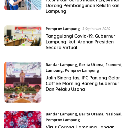
Dorong Pembangunan Kelistrikan
Lampung
Pemprov Lampung
3 September 2020
Tanggulangi Covid-19, Gubernur
Lampung Ikuti Arahan Presiden
Secara Virtual
Bandar Lampung
,
Berita Utama
,
Ekonomi
,
Lampung
,
Pemprov Lampung
9 Maret 2020
Jalin Sinergitas, IPC Panjang Gelar
Coffee Morning Bareng Gubernur
Dan Pelaku Usaha
Bandar Lampung
,
Berita Utama
,
Nasional
,
Pemprov Lampung
28 Januari 2020
Virus Corona, Lampung Jangan