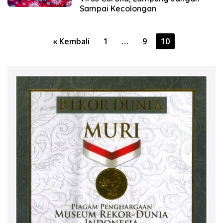
Sampai Kecolongan
Paginasi
« Kembali
1
…
9
10
pos