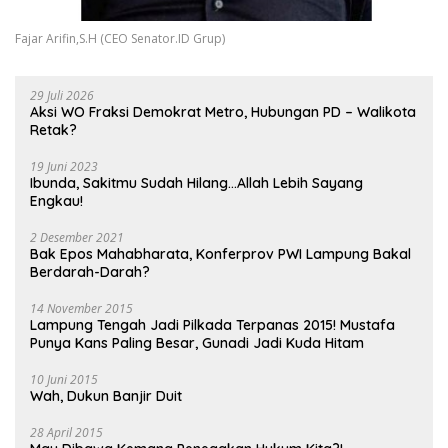
Fajar Arifin,S.H (CEO Senator.ID Grup)
29 Juli 2026
Aksi WO Fraksi Demokrat Metro, Hubungan PD – Walikota
Retak?
19 Juni 2023
Ibunda, Sakitmu Sudah Hilang…Allah Lebih Sayang
Engkau!
2 Desember 2021
Bak Epos Mahabharata, Konferprov PWI Lampung Bakal
Berdarah-Darah?
14 November 2015
Lampung Tengah Jadi Pilkada Terpanas 2015! Mustafa
Punya Kans Paling Besar, Gunadi Jadi Kuda Hitam
10 Juni 2015
Wah, Dukun Banjir Duit
28 April 2015