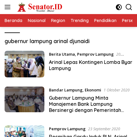
Langsung
ke
konten
Beranda
Nasional
Region
Trending
Pendidikan
Perseps
gubernur lampung arinal djunaidi
Berita Utama
,
Pemprov Lampung
20
Oktober 2020
Arinal Lepas Kontingen Lomba Byar
Lampung
Bandar Lampung
,
Ekonomi
1 Oktober 2020
Gubernur Lampung Minta
Manajemen Bank Lampung
Bersinergi dengan Pemerintah
Daerah
Pemprov Lampung
23 September 2020
Resmikan Gardu Induk PLN, Arinal