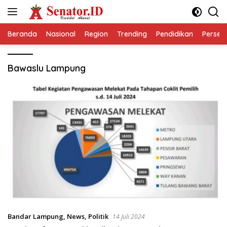
Langsung
ke
konten
Beranda
Nasional
Region
Trending
Pendidikan
Perseps
Bawaslu Lampung
Bandar Lampung
,
News
,
Politik
14 Juli 2024