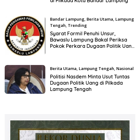
di Pilkada Kota Bandar Lampung
Bandar Lampung
,
Berita Utama
,
Lampung
Tengah
,
Trending
15 Desember 2020
Syarat Formil Penuhi Unsur,
Bawaslu Lampung Bakal Periksa
Pokok Perkara Dugaan Politik Uang
di Lampung Tengah Pada Kamis
Mendatang
Berita Utama
,
Lampung Tengah
,
Nasional
13 Desember 2020
Politisi Nasdem Minta Usut Tuntas
Dugaan Politik Uang di Pilkada
Lampung Tengah