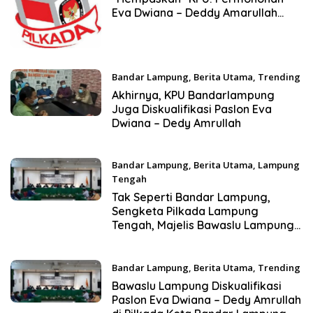
Eva Dwiana – Deddy Amarullah
Dikabulkan
Bandar Lampung
,
Berita Utama
,
Trending
9 Januari 2021
Akhirnya, KPU Bandarlampung
Juga Diskualifikasi Paslon Eva
Dwiana – Dedy Amrullah
Bandar Lampung
,
Berita Utama
,
Lampung
Tengah
6 Januari 2021
Tak Seperti Bandar Lampung,
Sengketa Pilkada Lampung
Tengah, Majelis Bawaslu Lampung
Tolak Gugatan Paslon Nessy
Kalviya – Imam Suhadi
Bandar Lampung
,
Berita Utama
,
Trending
6 Januari 2021
Bawaslu Lampung Diskualifikasi
Paslon Eva Dwiana – Dedy Amrullah