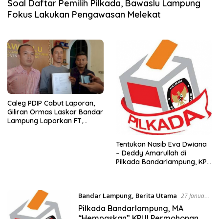
Soal Daftar Pemilih Pilkada, Bawaslu Lampung
Fokus Lakukan Pengawasan Melekat
Caleg PDIP Cabut Laporan,
Giliran Ormas Laskar Bandar
Lampung Laporkan FT,
Komisioner KPU Bandar
Lampung ke Bawaslu
Tentukan Nasib Eva Dwiana
– Deddy Amarullah di
Pilkada Bandarlampung, KPU
Bakal Gelar Pleno Hari Ini
Bandar Lampung
,
Berita Utama
27 Januari
2021
Pilkada Bandarlampung, MA
“Hempaskan” KPU! Permohonan