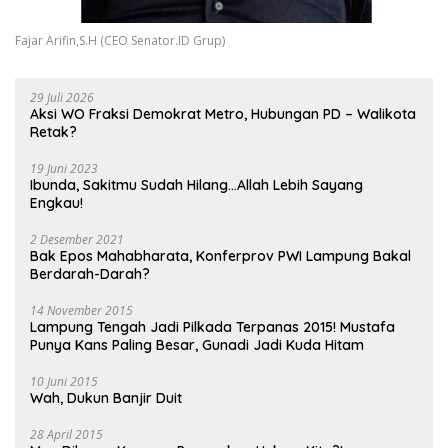
Fajar Arifin,S.H (CEO Senator.ID Grup)
29 Juli 2026
Aksi WO Fraksi Demokrat Metro, Hubungan PD – Walikota
Retak?
19 Juni 2023
Ibunda, Sakitmu Sudah Hilang…Allah Lebih Sayang
Engkau!
2 Desember 2021
Bak Epos Mahabharata, Konferprov PWI Lampung Bakal
Berdarah-Darah?
14 November 2015
Lampung Tengah Jadi Pilkada Terpanas 2015! Mustafa
Punya Kans Paling Besar, Gunadi Jadi Kuda Hitam
10 Juni 2015
Wah, Dukun Banjir Duit
28 April 2015