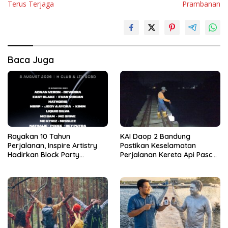
Terus Terjaga
Prambanan
Baca Juga
Rayakan 10 Tahun
KAI Daop 2 Bandung
Perjalanan, Inspire Artistry
Pastikan Keselamatan
Hadirkan Block Party
Perjalanan Kereta Api Pasca
Terbesar di Jakarta
Gempa Pangandaran,
Pemeriksaan Jalur Masih
Berlangsung