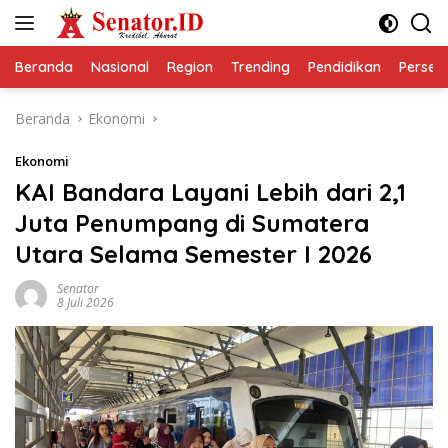
Langsung
ke
konten
Beranda
Nasional
Region
Trending
Pendidikan
Perseps
Beranda
Ekonomi
Ekonomi
KAI Bandara Layani Lebih dari 2,1
Juta Penumpang di Sumatera
Utara Selama Semester I 2026
Senator
8 Juli 2026