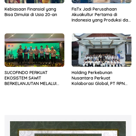
Kebiasaan Finansial yang
FisTx Jadi Perusahaan
Bisa Dimulai di Usia 20-an
Akuakultur Pertama di
Indonesia yang Produksi dan
Terapkan Teknologi Nano
untuk Atasi EHP, AHPND,
WSSV hingga WFD pada
Udang
SUCOFINDO PERKUAT
Holding Perkebunan
EKOSISTEM SAWIT
Nusantara Perkuat
BERKELANJUTAN MELALUI
Kolaborasi Global, PT RPN
CIRCULAR ECONOMY
Terima Kunjungan Duke
Corporate Education