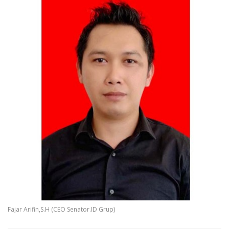
Fajar Arifin,S.H (CEO Senator.ID Grup)