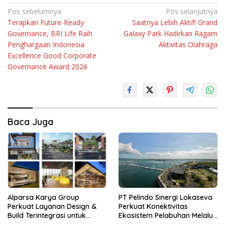
Navigasi
Pos sebelumnya
Pos selanjutnya
Terapkan Future-Ready
Saatnya Lebih Aktif! Grand
pos
Governance, BRI Life Raih
Galaxy Park Hadirkan Ragam
Penghargaan Indonesia
Aktivitas Olahraga
Excellence Good Corporate
Governance Award 2026
Baca Juga
Alparsa Karya Group
PT Pelindo Sinergi Lokaseva
Perkuat Layanan Design &
Perkuat Konektivitas
Build Terintegrasi untuk
Ekosistem Pelabuhan Melalui
Kawasan Jabodetabek
Pertumbuhan Kinerja