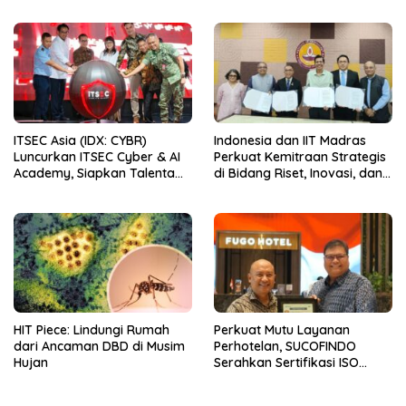
Semester I 2026
ITSEC Asia (IDX: CYBR)
Indonesia dan IIT Madras
Luncurkan ITSEC Cyber & AI
Perkuat Kemitraan Strategis
Academy, Siapkan Talenta
di Bidang Riset, Inovasi, dan
Indonesia untuk
Komersialisasi Teknologi
Mengamankan dan
Deep-Tech
Memimpin Era AI
HIT Piece: Lindungi Rumah
Perkuat Mutu Layanan
dari Ancaman DBD di Musim
Perhotelan, SUCOFINDO
Hujan
Serahkan Sertifikasi ISO
9001:2015 kepada Hotel
FUGO Samarinda