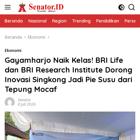
Langsung
ke
konten
Beranda
Nasional
Region
Trending
Pendidikan
Perseps
Beranda
Ekonomi
Ekonomi
Gayamharjo Naik Kelas! BRI Life
dan BRI Research Institute Dorong
Inovasi Singkong Jadi Pie Susu dari
Tepung Mocaf
Senator
8 Juli 2026