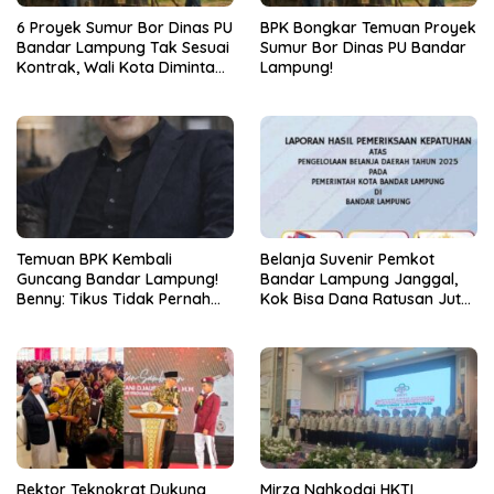
6 Proyek Sumur Bor Dinas PU
BPK Bongkar Temuan Proyek
Bandar Lampung Tak Sesuai
Sumur Bor Dinas PU Bandar
Kontrak, Wali Kota Diminta
Lampung!
Bertindak!
Temuan BPK Kembali
Belanja Suvenir Pemkot
Guncang Bandar Lampung!
Bandar Lampung Janggal,
Benny: Tikus Tidak Pernah
Kok Bisa Dana Ratusan Juta
Mengaku Gudang Bocor
Dikembalikan ke PPTK!
Karena Dirinya
Rektor Teknokrat Dukung
Mirza Nahkodai HKTI