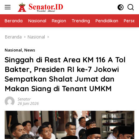
Langsung
ke
konten
Beranda
Nasional
Region
Trending
Pendidikan
Perseps
Beranda
Nasional
Nasional
,
News
Singgah di Rest Area KM 116 A Tol
Bakter, Presiden RI ke-7 Jokowi
Sempatkan Shalat Jumat dan
Makan Siang di Tenant UMKM
Senator
26 Juni 2026