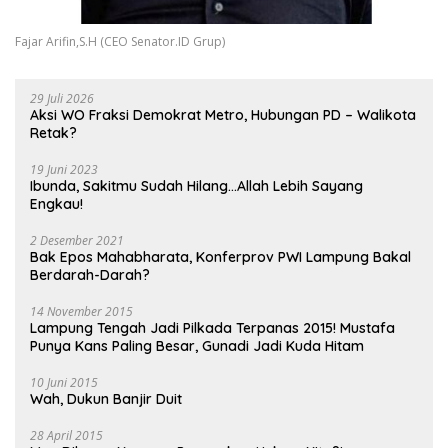
Fajar Arifin,S.H (CEO Senator.ID Grup)
29 Juli 2026
Aksi WO Fraksi Demokrat Metro, Hubungan PD – Walikota
Retak?
19 Juni 2023
Ibunda, Sakitmu Sudah Hilang…Allah Lebih Sayang
Engkau!
2 Desember 2021
Bak Epos Mahabharata, Konferprov PWI Lampung Bakal
Berdarah-Darah?
14 November 2015
Lampung Tengah Jadi Pilkada Terpanas 2015! Mustafa
Punya Kans Paling Besar, Gunadi Jadi Kuda Hitam
10 Juni 2015
Wah, Dukun Banjir Duit
28 April 2015