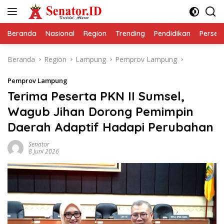
Langsung
ke
konten
Beranda
Nasional
Region
Trending
Pendidikan
Perseps
Beranda
Region
Lampung
Pemprov Lampung
Pemprov Lampung
Terima Peserta PKN II Sumsel,
Wagub Jihan Dorong Pemimpin
Daerah Adaptif Hadapi Perubahan
Senator
8 Juni 2026