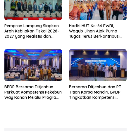
Pemprov Lampung Siapkan
Hadiri HUT Ke-64 PWRI,
Arah Kebijakan Fiskal 2026-
Wagub Jihan Ajak Purna
2027 yang Realistis dan
Tugas Terus Berkontribusi
Berkelanjutan
untuk Lampung
BPDP Bersama Ditjenbun
Bersama Ditjenbun dan PT
Perkuat Kompetensi Pekebun
Titian Karsa Mandiri, BPDP
Way Kanan Melalui Program
Tingkatkan Kompetensi
SDM Perkebunan 2026
Pekebun Way Kanan Lewat
Bersama PT Titian Karsa
Program SDM Perkebunan
Mandiri
2026