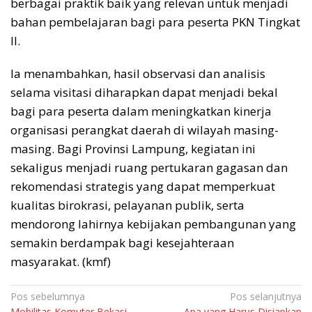
berbagai praktik baik yang relevan untuk menjadi
bahan pembelajaran bagi para peserta PKN Tingkat
II.
Ia menambahkan, hasil observasi dan analisis
selama visitasi diharapkan dapat menjadi bekal
bagi para peserta dalam meningkatkan kinerja
organisasi perangkat daerah di wilayah masing-
masing. Bagi Provinsi Lampung, kegiatan ini
sekaligus menjadi ruang pertukaran gagasan dan
rekomendasi strategis yang dapat memperkuat
kualitas birokrasi, pelayanan publik, serta
mendorong lahirnya kebijakan pembangunan yang
semakin berdampak bagi kesejahteraan
masyarakat. (kmf)
Navigasi
Pos sebelumnya
Pos selanjutnya
Mobilitas Komuter Bekasi–
Apa yang Harus Disiapkan