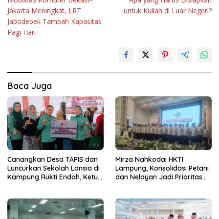
pos
Jakarta Meningkat, LRT
untuk Kuliah di Luar Negeri?
Jabodebek Tambah Kapasitas
Pagi Hari
Baca Juga
Canangkan Desa TAPIS dan
Mirza Nahkodai HKTI
Luncurkan Sekolah Lansia di
Lampung, Konsolidasi Petani
Kampung Rukti Endah, Ketua
dan Nelayan Jadi Prioritas
TP PKK Lampung Dorong
Hadapi Musim Kemarau
Pembangunan SDM Dimulai
dari Desa