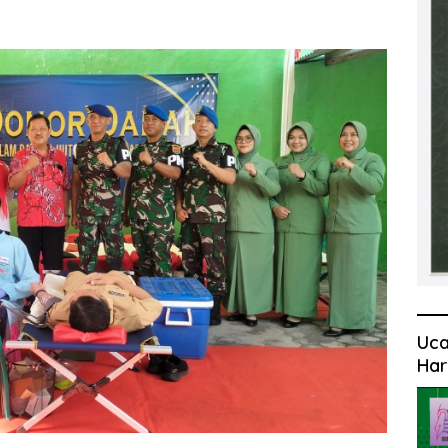
Uca
Har