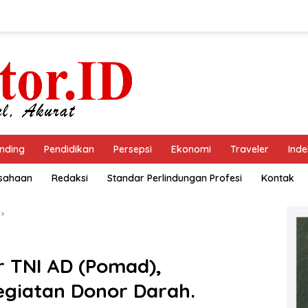
nding
Pendidikan
Persepsi
Ekonomi
Traveler
Inde
usahaan
Redaksi
Standar Perlindungan Profesi
Kontak
er TNI AD (Pomad),
egiatan Donor Darah.