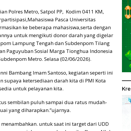
sian Polres Metro, Satpol PP, Kodim 0411 KM,
partisipasi,Mahasiswa Pasca Universitas
rmasikan ke beberapa mahasiswa,serta dengan
annya untuk mengikuti donor darah yang digelar
enpom Lampung Tengah dan Subdenpom Tilang
an Paguyuban Sosial Marga Tionghua Indonesia
Subdenpom Metro. Selasa (02/06/2026).
nni Bambang Imam Santoso, kegiatan seperti ini
an supaya ketersediaan darah kita di PMI Kota
rsedia untuk pelayanan kita.
Kre
ratus sembilan puluh sampai dua ratus mudah-
suai yang diharapkan.”ujarnya.
 menambahkan. untuk saat ini target dari UDD