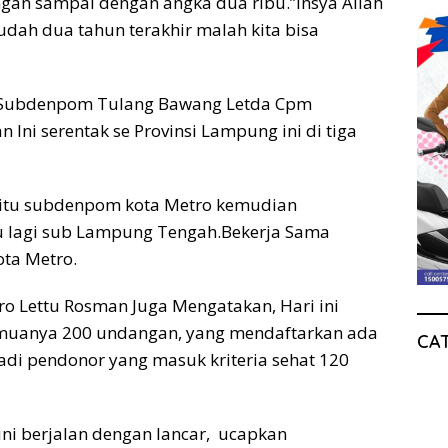
engan sampai dengan angka dua ribu.”Insya Allah
udah dua tahun terakhir malah kita bisa
Subdenpom Tulang Bawang Letda Cpm
ni serentak se Provinsi Lampung ini di tiga
 yaitu subdenpom kota Metro kemudian
 lagi sub Lampung Tengah.Bekerja Sama
ta Metro.
Lettu Rosman Juga Mengatakan, Hari ini
muanya 200 undangan, yang mendaftarkan ada
CA
adi pendonor yang masuk kriteria sehat 120
ini berjalan dengan lancar, ucapkan