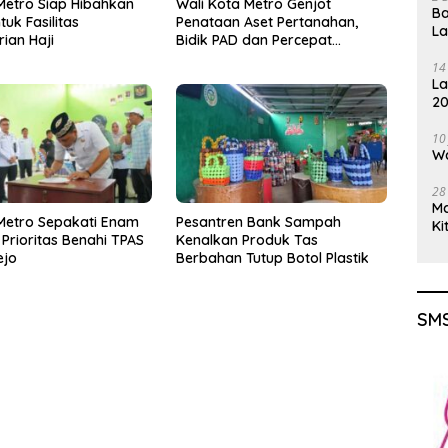
etro Siap Hibahkan
Wali Kota Metro Genjot
Ba
uk Fasilitas
Penataan Aset Pertanahan,
L
ian Haji
Bidik PAD dan Percepat
Layanan Publik
14
La
20
Gu
10
Wa
28
M
Metro Sepakati Enam
Pesantren Bank Sampah
Ki
Prioritas Benahi TPAS
Kenalkan Produk Tas
ejo
Berbahan Tutup Botol Plastik
SMS