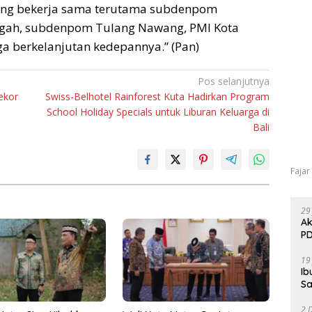
yang bekerja sama terutama subdenpom
gah, subdenpom Tulang Nawang, PMI Kota
a berkelanjutan kedepannya.” (Pan)
Pos selanjutnya
ekor
Swiss-Belhotel Rainforest Kuta Hadirkan Program
School Holiday Specials untuk Liburan Keluarga di
Bali
Fajar
29
Ak
PD
19
Ib
Sa
2 