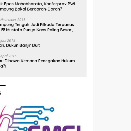
k Epos Mahabharata, Konferprov PWI
ampung Bakal Berdarah-Darah?
 November 2015
mpung Tengah Jadi Pilkada Terpanas
15! Mustafa Punya Kans Paling Besar,
nadi Jadi Kuda Hitam
 Juni 2015
h, Dukun Banjir Duit
 April 2015
au Dibawa Kemana Penegakan Hukum
ta?!
I