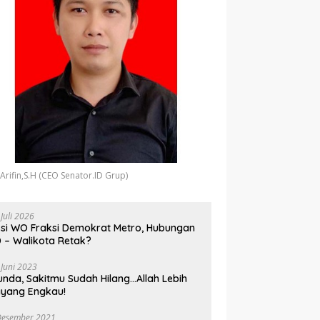
 Arifin,S.H (CEO Senator.ID Grup)
 Juli 2026
si WO Fraksi Demokrat Metro, Hubungan
 – Walikota Retak?
 Juni 2023
unda, Sakitmu Sudah Hilang…Allah Lebih
yang Engkau!
Desember 2021