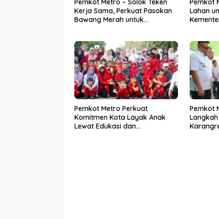
Pemkot Metro – Solok Teken
Pemkot M
Kerja Sama, Perkuat Pasokan
Lahan unt
Bawang Merah untuk
Kementer
Kendalikan Inflasi
Pemkot Metro Perkuat
Pemkot 
Komitmen Kota Layak Anak
Langkah 
Lewat Edukasi dan
Karangr
Perlindungan Anak Menulis