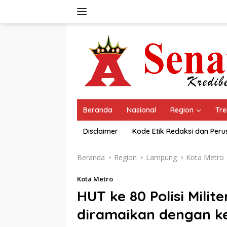
Langsung
ke
konten
Beranda
Nasional
Region
Tre
Disclaimer
Kode Etik Redaksi dan Per
Beranda
Region
Lampung
Kota Metro
Kota Metro
HUT ke 80 Polisi Milit
diramaikan dengan k