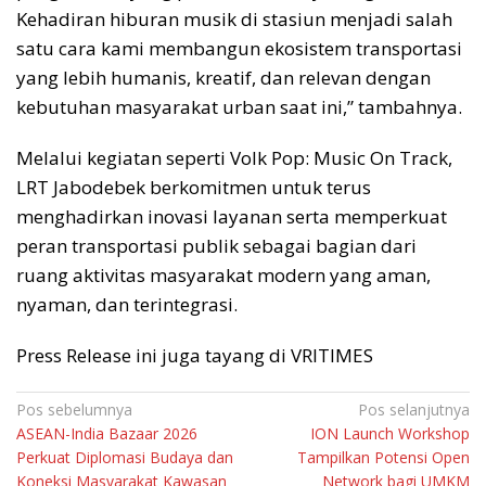
Kehadiran hiburan musik di stasiun menjadi salah
satu cara kami membangun ekosistem transportasi
yang lebih humanis, kreatif, dan relevan dengan
kebutuhan masyarakat urban saat ini,” tambahnya.
Melalui kegiatan seperti Volk Pop: Music On Track,
LRT Jabodebek berkomitmen untuk terus
menghadirkan inovasi layanan serta memperkuat
peran transportasi publik sebagai bagian dari
ruang aktivitas masyarakat modern yang aman,
nyaman, dan terintegrasi.
Press Release ini juga tayang di VRITIMES
Navigasi
Pos sebelumnya
Pos selanjutnya
ASEAN-India Bazaar 2026
ION Launch Workshop
pos
Perkuat Diplomasi Budaya dan
Tampilkan Potensi Open
Koneksi Masyarakat Kawasan
Network bagi UMKM