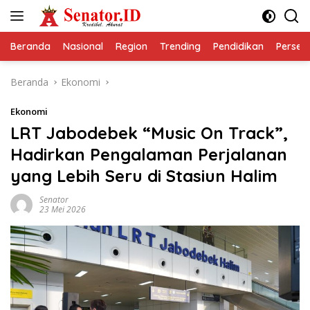
Langsung
ke
konten
Beranda
Nasional
Region
Trending
Pendidikan
Perseps
Beranda
Ekonomi
Ekonomi
LRT Jabodebek “Music On Track”,
Hadirkan Pengalaman Perjalanan
yang Lebih Seru di Stasiun Halim
Senator
23 Mei 2026