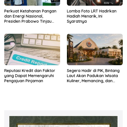
Perkuat Ketahanan Pangan
Lomba Foto LRT Hadirkan
dan Energi Nasional,
Hadiah Menarik, Ini
Presiden Prabowo Tinjau
Syaratnya
Hilirisasi Bioetanol PTPN I
(Persero), Subholding
Perkebunan Nusantara
Reputasi Kredit dan Faktor
Segera Hadir di PIK, Bintang
yang Dapat Memengaruhi
Laut Akan Padukan Wisata
Pengajuan Pinjaman
Kuliner, Memancing, dan
Ruang Komunitas