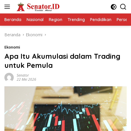
Langsung
ke
konten
Beranda
Nasional
Region
Trending
Pendidikan
Perseps
Beranda
Ekonomi
Ekonomi
Apa Itu Akumulasi dalam Trading
untuk Pemula
Senator
22 Mei 2026