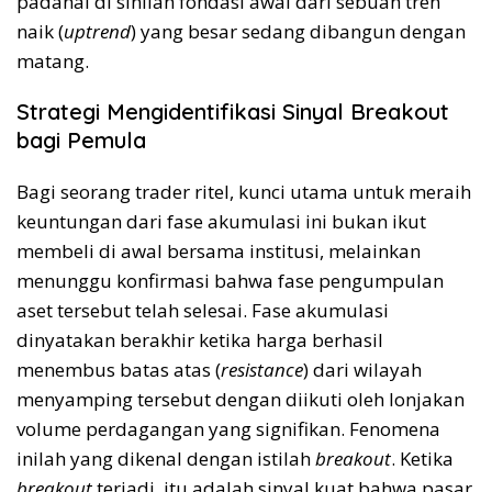
padahal di sinilah fondasi awal dari sebuah tren
naik (
uptrend
) yang besar sedang dibangun dengan
matang.
Strategi Mengidentifikasi Sinyal Breakout
bagi Pemula
Bagi seorang trader ritel, kunci utama untuk meraih
keuntungan dari fase akumulasi ini bukan ikut
membeli di awal bersama institusi, melainkan
menunggu konfirmasi bahwa fase pengumpulan
aset tersebut telah selesai. Fase akumulasi
dinyatakan berakhir ketika harga berhasil
menembus batas atas (
resistance
) dari wilayah
menyamping tersebut dengan diikuti oleh lonjakan
volume perdagangan yang signifikan. Fenomena
inilah yang dikenal dengan istilah
breakout
. Ketika
breakout
terjadi, itu adalah sinyal kuat bahwa pasar