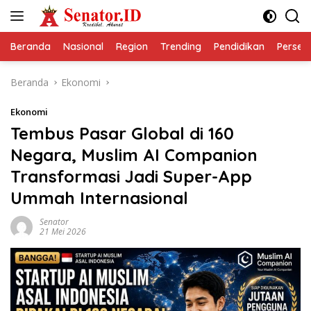
Langsung
ke
konten
Beranda
Nasional
Region
Trending
Pendidikan
Perseps
Beranda
Ekonomi
Ekonomi
Tembus Pasar Global di 160
Negara, Muslim AI Companion
Transformasi Jadi Super-App
Ummah Internasional
Senator
21 Mei 2026