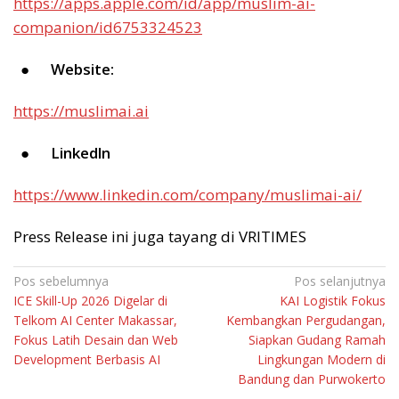
https://apps.apple.com/id/app/muslim-ai-
companion/id6753324523
●
Website:
https://muslimai.ai
●
Linkedln
https://www.linkedin.com/company/muslimai-ai/
Press Release ini juga tayang di VRITIMES
Navigasi
Pos sebelumnya
Pos selanjutnya
ICE Skill-Up 2026 Digelar di
KAI Logistik Fokus
pos
Telkom AI Center Makassar,
Kembangkan Pergudangan,
Fokus Latih Desain dan Web
Siapkan Gudang Ramah
Development Berbasis AI
Lingkungan Modern di
Bandung dan Purwokerto