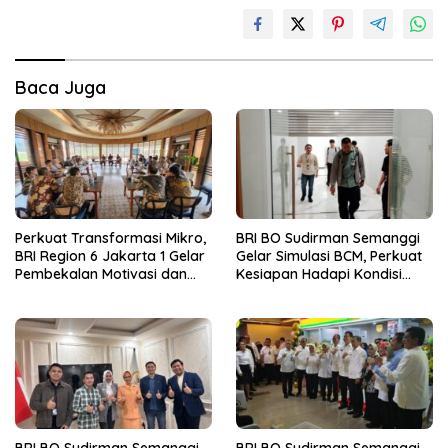
Baca Juga
Perkuat Transformasi Mikro,
BRI BO Sudirman Semanggi
BRI Region 6 Jakarta 1 Gelar
Gelar Simulasi BCM, Perkuat
Pembekalan Motivasi dan
Kesiapan Hadapi Kondisi
Sharing Session Bersama
Darurat
Direktur Mikro
BRI BO Sudirman Semanggi
BRI BO Sudirman Semanggi