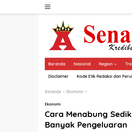
Langsung
ke
konten
Beranda
Nasional
Region
Tre
Disclaimer
Kode Etik Redaksi dan Per
Beranda
Ekonomi
Ekonomi
Cara Menabung Sediki
Banyak Pengeluaran