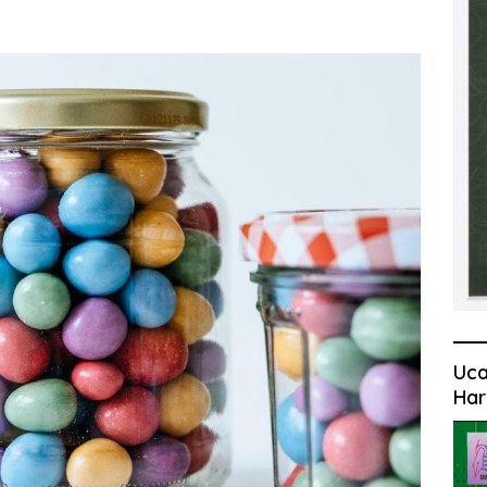
Uca
Har