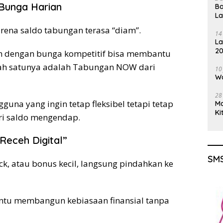
 Bunga Harian
Ba
L
rena saldo tabungan terasa “diam”.
14
La
20
an dengan bunga kompetitif bisa membantu
Gu
lah satunya adalah Tabungan NOW dari
10
Wa
28
gguna yang ingin tetap fleksibel tetapi tetap
M
Ki
ri saldo mengendap.
Receh Digital”
SMS
ck, atau bonus kecil, langsung pindahkan ke
antu membangun kebiasaan finansial tanpa