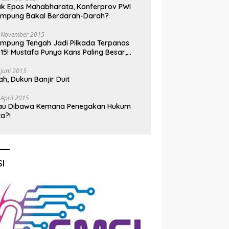
k Epos Mahabharata, Konferprov PWI
ampung Bakal Berdarah-Darah?
 November 2015
mpung Tengah Jadi Pilkada Terpanas
15! Mustafa Punya Kans Paling Besar,
nadi Jadi Kuda Hitam
 Juni 2015
h, Dukun Banjir Duit
 April 2015
au Dibawa Kemana Penegakan Hukum
ta?!
I