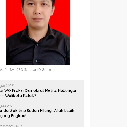
 Arifin,S.H (CEO Senator.ID Grup)
 Juli 2026
si WO Fraksi Demokrat Metro, Hubungan
 – Walikota Retak?
 Juni 2023
unda, Sakitmu Sudah Hilang…Allah Lebih
yang Engkau!
Desember 2021