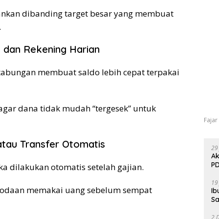
ankan dibanding target besar yang membuat
.
 dan Rekening Harian
abungan membuat saldo lebih cepat terpakai
gar dana tidak mudah “tergesek” untuk
Fajar
atau Transfer Otomatis
29
Ak
PD
a dilakukan otomatis setelah gajian.
19
 godaan memakai uang sebelum sempat
Ib
Sa
2 