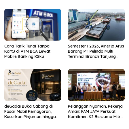
Lebih Awal ke Stasiun
Bazaar Vol.2
Cara Tarik Tunai Tanpa
Semester I 2026, Kinerja Arus
Kartu di ATM BCA Lewat
Barang PT Pelindo Multi
Mobile Banking KSku
Terminal Branch Tanjung
Emas Meningkat 13%
deGadai Buka Cabang di
Pelanggan Nyaman, Pekerja
Pasar Mobil Kemayoran,
Aman: PAM JAYA Perkuat
Kucurkan Pinjaman hingga
Komitmen K3 Bersama Mitra
Rp2 Miliar untuk Showroom
Kerja