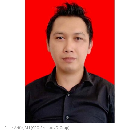
Fajar Arifin,S.H (CEO Senator.ID Grup)