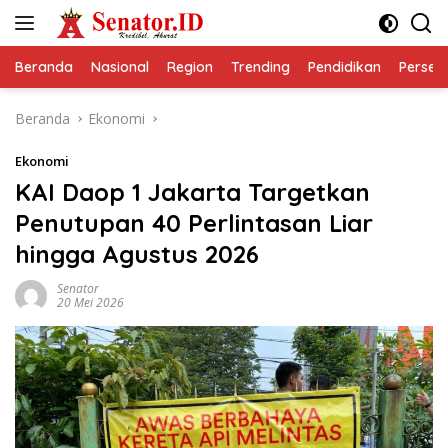
Langsung
ke
konten
Beranda
Nasional
Region
Trending
Pendidikan
Perseps
Beranda
Ekonomi
Ekonomi
KAI Daop 1 Jakarta Targetkan
Penutupan 40 Perlintasan Liar
hingga Agustus 2026
Senator
20 Mei 2026