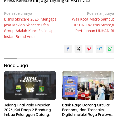
Press Release ini juga tayang di VRITIMES
Navigasi
Pos sebelumnya
Pos selanjutnya
Bisnis Skincare 2026: Mengapa
Wali Kota Metro Sambut
pos
Jasa Maklon Skincare Efba
KKDN Fakultas Strategi
Group Adalah Kunci Scale-Up
Pertahanan UNHAN RI
Instan Brand Anda
Baca Juga
Jelang Final Piala Presiden
Bank Raya Dorong Circular
2026, KAI Daop 2 Bandung
Economy dan Transaksi
Imbau Pelanggan Datang
Digital melalui Raya Preloved