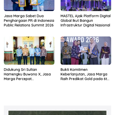
Jasa Marga Sabet Dua
MASTEL Ajak Platform Digital
Penghargaan PR di Indonesia
Global Ikut Bangun
Public Relations Summit 2026
Infrastruktur Digital Nasional
Didukung Sri Sultan
Bukti Komitmen
Hamengku Buwono X, Jasa
Keberlanjutan, Jasa Marga
Marga Percepat
Raih Predikat Gold pada 6th
Pengembangan Akses
TJSL & CSR Award 2026
Bokoharjo Tol Jogja-Solo
untuk Dukung Konektivitas
DIY