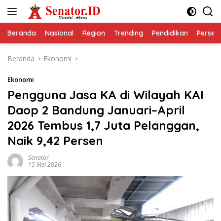
Langsung
ke
konten
Beranda
Nasional
Region
Trending
Pendidikan
Perseps
Beranda
Ekonomi
Ekonomi
Pengguna Jasa KA di Wilayah KAI
Daop 2 Bandung Januari–April
2026 Tembus 1,7 Juta Pelanggan,
Naik 9,42 Persen
Senator
15 Mei 2026