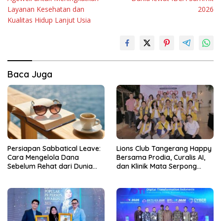
Layanan Kesehatan dan
2026
Kualitas Hidup Lanjut Usia
Baca Juga
Persiapan Sabbatical Leave:
Lions Club Tangerang Happy
Cara Mengelola Dana
Bersama Prodia, Curalis AI,
Sebelum Rehat dari Dunia
dan Klinik Mata Serpong
Kerja
Perluas Akses Layanan
Kesehatan Preventif melalui
Bakti Sosial Kesehatan