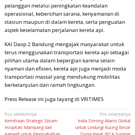
pelanggan melalui peningkatan keandalan
operasional, kebersihan sarana, kenyamanan di
stasiun maupun di dalam kereta, serta penguatan
aspek keselamatan perjalanan kereta api.
KAI Daop 2 Bandung mengajak masyarakat untuk
terus menggunakan transportasi kereta api sebagai
pilihan utama dalam bepergian karena selain
nyaman dan efisien, kereta api juga menjadi moda
transportasi massal yang mendukung mobilitas
berkelanjutan dan ramah lingkungan.
Press Release ini juga tayang di VRITIMES
Navigasi
Pos sebelumnya
Pos selanjutnya
Kemitraan Strategis Siloam
India Dorong Aliansi Global
pos
Hospitals Mampang dan
untuk Lindungi Kucing Besar
Agewell untuk Meningkatkan
Dunia lewat IBCA Summit