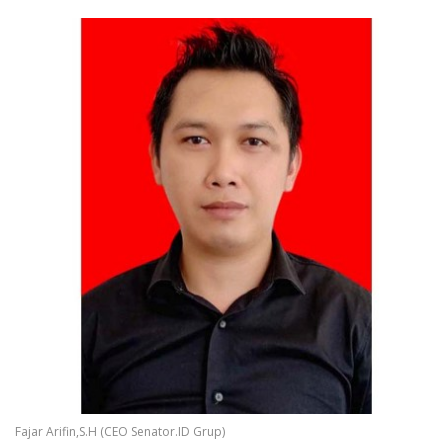
Fajar Arifin,S.H (CEO Senator.ID Grup)