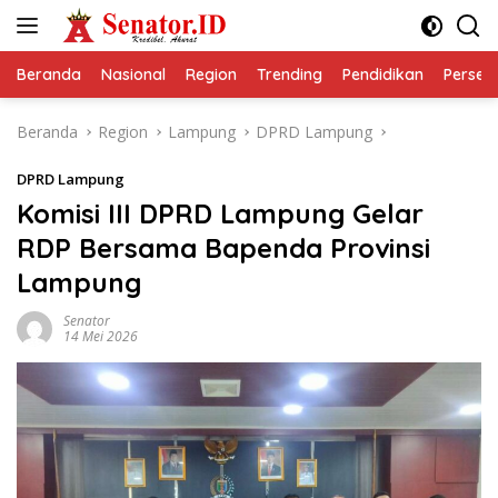
Langsung
ke
konten
Beranda
Nasional
Region
Trending
Pendidikan
Perseps
Beranda
Region
Lampung
DPRD Lampung
DPRD Lampung
Komisi III DPRD Lampung Gelar
RDP Bersama Bapenda Provinsi
Lampung
Senator
14 Mei 2026