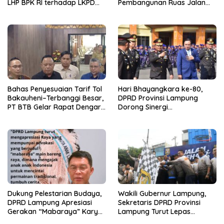
LHP BPK RI terhadap LKPD
Pembangunan Ruas Jalan
Pemerintah Provinsi
melalui Program IJD
Lampung Tahun Anggaran
2025
Bahas Penyesuaian Tarif Tol
Hari Bhayangkara ke-80,
Bakauheni–Terbanggi Besar,
DPRD Provinsi Lampung
PT BTB Gelar Rapat Dengar
Dorong Sinergi
Pendapat Bareng DPRD
Kelembagaan dengan Polri
Lampung
Dukung Pelestarian Budaya,
Wakili Gubernur Lampung,
DPRD Lampung Apresiasi
Sekretaris DPRD Provinsi
Gerakan “Mabaraya” Karya
Lampung Turut Lepas
Raya
Peserta Jalan Sehat HUT