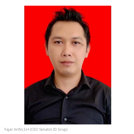
Fajar Arifin,S.H (CEO Senator.ID Grup)