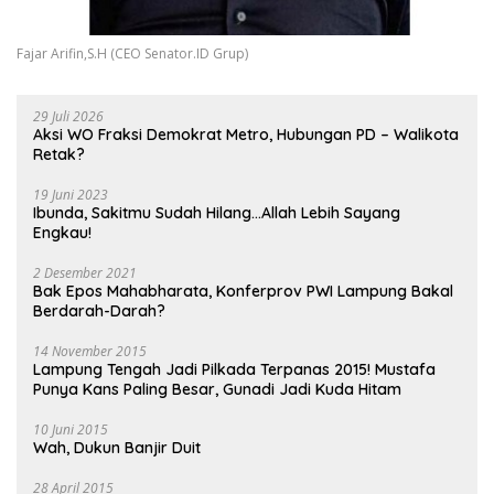
Fajar Arifin,S.H (CEO Senator.ID Grup)
29 Juli 2026
Aksi WO Fraksi Demokrat Metro, Hubungan PD – Walikota
Retak?
19 Juni 2023
Ibunda, Sakitmu Sudah Hilang…Allah Lebih Sayang
Engkau!
2 Desember 2021
Bak Epos Mahabharata, Konferprov PWI Lampung Bakal
Berdarah-Darah?
14 November 2015
Lampung Tengah Jadi Pilkada Terpanas 2015! Mustafa
Punya Kans Paling Besar, Gunadi Jadi Kuda Hitam
10 Juni 2015
Wah, Dukun Banjir Duit
28 April 2015