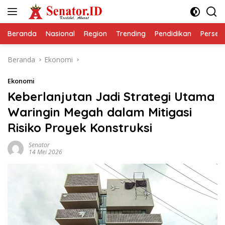
Langsung
ke
konten
Beranda
Nasional
Region
Trending
Pendidikan
Perseps
Beranda
Ekonomi
Ekonomi
Keberlanjutan Jadi Strategi Utama
Waringin Megah dalam Mitigasi
Risiko Proyek Konstruksi
Senator
14 Mei 2026