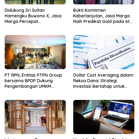
Didukung Sri Sultan
Bukti Komitmen
Hamengku Buwono X, Jasa
Keberlanjutan, Jasa Marga
Marga Percepat
Raih Predikat Gold pada 6th
Pengembangan Akses
TJSL & CSR Award 2026
Bokoharjo Tol Jogja-Solo
untuk Dukung Konektivitas
DIY
PT RPN, Entitas PTPN Group
Dollar Cost Averaging dalam
bersama BPDP Dukung
Reksa Dana: Strategi
Pengembangan UMKM
Investasi Bertahap untuk
melalui Workshop Pangan
Pemula
Sehat Berbasis Minyak Sawit