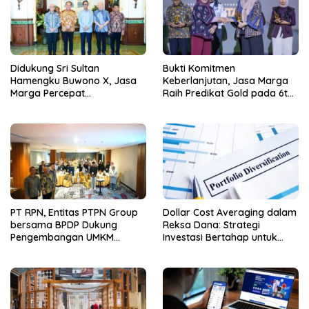
Didukung Sri Sultan
Bukti Komitmen
Hamengku Buwono X, Jasa
Keberlanjutan, Jasa Marga
Marga Percepat
Raih Predikat Gold pada 6th
Pengembangan Akses
TJSL & CSR Award 2026
Bokoharjo Tol Jogja-Solo
untuk Dukung Konektivitas
DIY
PT RPN, Entitas PTPN Group
Dollar Cost Averaging dalam
bersama BPDP Dukung
Reksa Dana: Strategi
Pengembangan UMKM
Investasi Bertahap untuk
melalui Workshop Pangan
Pemula
Sehat Berbasis Minyak Sawit