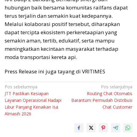
hubungan baik bersama komunitas railfans dapat
terus terjalin dan semakin kuat kedepannya.
Melalui kolaborasi positif tersebut, diharapkan
dapat tercipta ekosistem perkeretaapian yang
semakin aman, tertib, edukatif, serta mampu
meningkatkan kecintaan masyarakat terhadap
moda transportasi kereta api.
Press Release ini juga tayang di VRITIMES
Navigasi
Pos sebelumnya
Pos selanjutnya
JTT Pastikan Kesiapan
Routing Chat Otomatis
pos
Layanan Operasional Hadapi
Barantum Permudah Distribusi
Libur Panjang Kenaikan Isa
Chat Customer
Almasih 2026