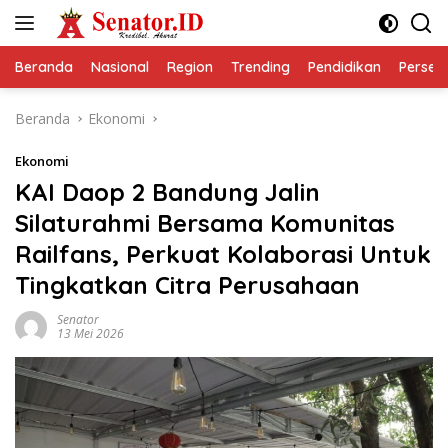
Langsung
ke
konten
Beranda
Nasional
Region
Trending
Pendidikan
Perseps
Beranda
Ekonomi
Ekonomi
KAI Daop 2 Bandung Jalin
Silaturahmi Bersama Komunitas
Railfans, Perkuat Kolaborasi Untuk
Tingkatkan Citra Perusahaan
Senator
13 Mei 2026