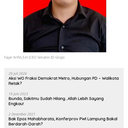
Fajar Arifin,S.H (CEO Senator.ID Grup)
29 Juli 2026
Aksi WO Fraksi Demokrat Metro, Hubungan PD – Walikota
Retak?
19 Juni 2023
Ibunda, Sakitmu Sudah Hilang…Allah Lebih Sayang
Engkau!
2 Desember 2021
Bak Epos Mahabharata, Konferprov PWI Lampung Bakal
Berdarah-Darah?