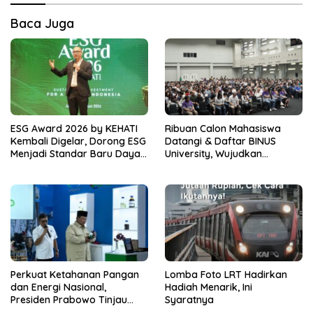
Baca Juga
ESG Award 2026 by KEHATI
Ribuan Calon Mahasiswa
Kembali Digelar, Dorong ESG
Datangi & Daftar BINUS
Menjadi Standar Baru Daya
University, Wujudkan
Saing Bisnis Indonesia
Langkah Awal Menuju Karier
Global
Perkuat Ketahanan Pangan
Lomba Foto LRT Hadirkan
dan Energi Nasional,
Hadiah Menarik, Ini
Presiden Prabowo Tinjau
Syaratnya
Hilirisasi Bioetanol PTPN I