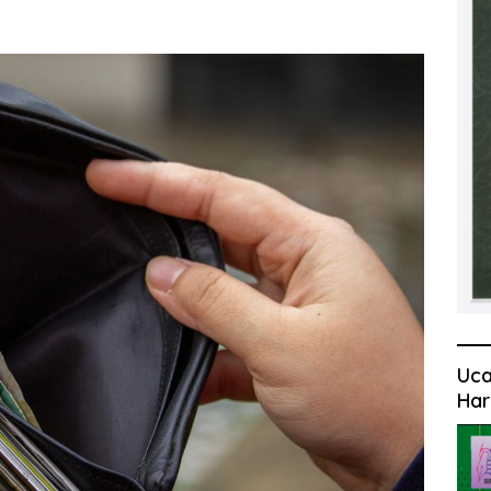
Uca
Har