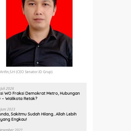
 Arifin,S.H (CEO Senator.ID Grup)
 Juli 2026
si WO Fraksi Demokrat Metro, Hubungan
 – Walikota Retak?
 Juni 2023
unda, Sakitmu Sudah Hilang…Allah Lebih
yang Engkau!
Desember 2021