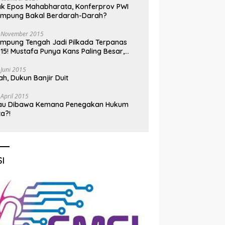
k Epos Mahabharata, Konferprov PWI
ampung Bakal Berdarah-Darah?
 November 2015
mpung Tengah Jadi Pilkada Terpanas
15! Mustafa Punya Kans Paling Besar,
nadi Jadi Kuda Hitam
 Juni 2015
h, Dukun Banjir Duit
 April 2015
au Dibawa Kemana Penegakan Hukum
ta?!
I