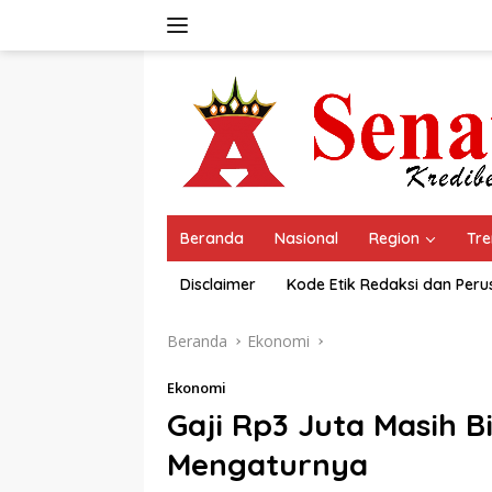
Langsung
ke
konten
Beranda
Nasional
Region
Tre
Disclaimer
Kode Etik Redaksi dan Per
Beranda
Ekonomi
Ekonomi
Gaji Rp3 Juta Masih B
Mengaturnya