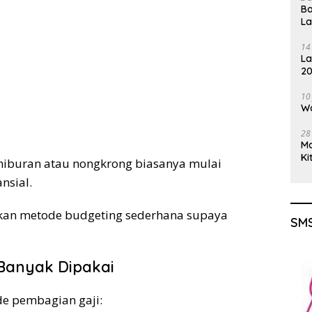
Ba
L
14
La
20
Gu
10
Wa
28
M
Ki
i hiburan atau nongkrong biasanya mulai
nsial.
kan metode budgeting sederhana supaya
SMS
 Banyak Dipakai
e pembagian gaji: