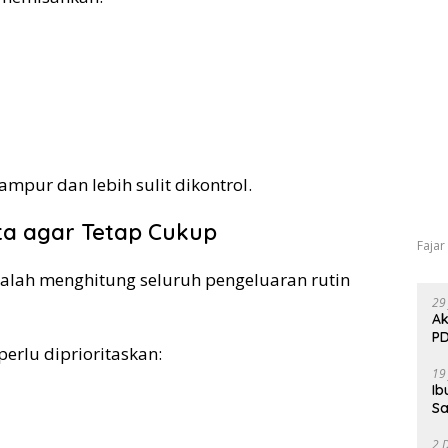
mpur dan lebih sulit dikontrol.
ta agar Tetap Cukup
Fajar
dalah menghitung seluruh pengeluaran rutin
29
Ak
PD
erlu diprioritaskan:
19
Ib
Sa
2 