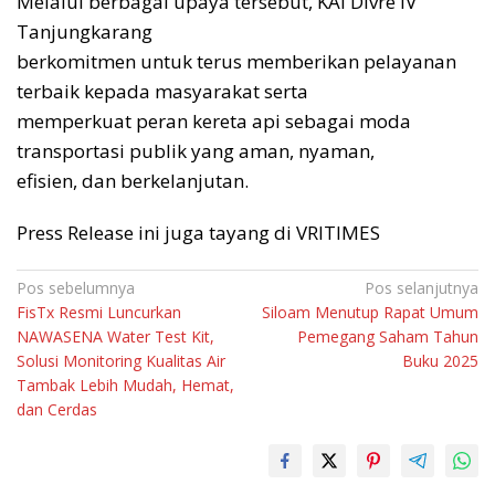
Melalui berbagai upaya tersebut, KAI Divre IV
Tanjungkarang
berkomitmen untuk terus memberikan pelayanan
terbaik kepada masyarakat serta
memperkuat peran kereta api sebagai moda
transportasi publik yang aman, nyaman,
efisien, dan berkelanjutan.
Press Release ini juga tayang di VRITIMES
Navigasi
Pos sebelumnya
Pos selanjutnya
FisTx Resmi Luncurkan
Siloam Menutup Rapat Umum
pos
NAWASENA Water Test Kit,
Pemegang Saham Tahun
Solusi Monitoring Kualitas Air
Buku 2025
Tambak Lebih Mudah, Hemat,
dan Cerdas