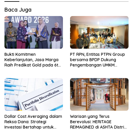
Baca Juga
Bukti Komitmen
PT RPN, Entitas PTPN Group
Keberlanjutan, Jasa Marga
bersama BPDP Dukung
Raih Predikat Gold pada 6th
Pengembangan UMKM
TJSL & CSR Award 2026
melalui Workshop Pangan
Sehat Berbasis Minyak Sawit
Dollar Cost Averaging dalam
Warisan yang Terus
Reksa Dana: Strategi
Berevolusi: HERITAGE
Investasi Bertahap untuk
REIMAGINED di ASHTA District
Pemula
8