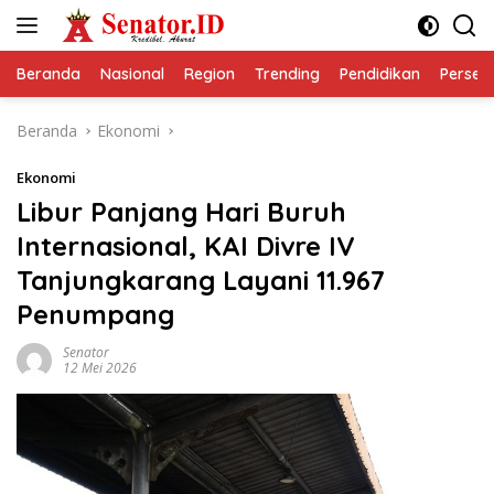
Langsung
ke
konten
Beranda
Nasional
Region
Trending
Pendidikan
Perseps
Beranda
Ekonomi
Ekonomi
Libur Panjang Hari Buruh
Internasional, KAI Divre IV
Tanjungkarang Layani 11.967
Penumpang
Senator
12 Mei 2026