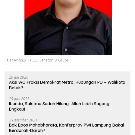
Fajar Arifin,S.H (CEO Senator.ID Grup)
29 Juli 2026
Aksi WO Fraksi Demokrat Metro, Hubungan PD – Walikota
Retak?
19 Juni 2023
Ibunda, Sakitmu Sudah Hilang…Allah Lebih Sayang
Engkau!
2 Desember 2021
Bak Epos Mahabharata, Konferprov PWI Lampung Bakal
Berdarah-Darah?