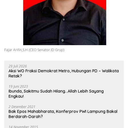
Fajar Arifin,S.H (CEO Senator.ID Grup)
29 Juli 2026
Aksi WO Fraksi Demokrat Metro, Hubungan PD – Walikota
Retak?
19 Juni 2023
Ibunda, Sakitmu Sudah Hilang…Allah Lebih Sayang
Engkau!
2 Desember 2021
Bak Epos Mahabharata, Konferprov PWI Lampung Bakal
Berdarah-Darah?
14 November 2015