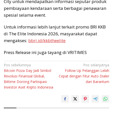
City untuk mendapatkan informasi seputar produk
pembiayaan kendaraan serta berbagai penawaran
spesial selama event.
Untuk informasi lebih lanjut terkait promo BRI KKB
di The Elite Indonesia 2026, masyarakat dapat
mengakses:
bbri.id/kkbtheelite
Press Release ini juga tayang di VRITIMES
Navigasi
Pos sebelumnya
Pos selanjutnya
Bitcoin Pizza Day Jadi Simbol
Follow Up Pelanggan Lebih
pos
Revolusi Finansial Global,
Cepat dengan Fitur Auto Dialer
Bittime Dorong Partisipasi
dari Barantum
Investor Aset Kripto Indonesia