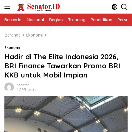
Langsung
ke
konten
Beranda
Nasional
Region
Trending
Pendidikan
Perseps
Beranda
Ekonomi
Ekonomi
Hadir di The Elite Indonesia 2026,
BRI Finance Tawarkan Promo BRI
KKB untuk Mobil Impian
Senator
12 Mei 2026