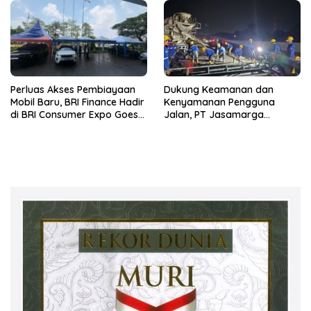
Perluas Akses Pembiayaan
Dukung Keamanan dan
Mobil Baru, BRI Finance Hadir
Kenyamanan Pengguna
di BRI Consumer Expo Goes
Jalan, PT Jasamarga
to Summarecon Bekasi
Tollroad Maintenance
Laksanakan Pekerjaan
Preservasi di Ruas Jalan Tol
Jagorawi