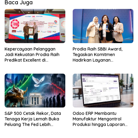
Baca Juga
Kepercayaan Pelanggan
Prodia Raih SBBI Award,
Jadi Kekuatan Prodia Raih
Tegaskan Komitmen
Predikat Excellent di
Hadirkan Layanan
Indonesia Original Brand
Kesehatan Berkualitas
2026
S&P 500 Cetak Rekor, Data
Odoo ERP Membantu
Tenaga Kerja Lemah Buka
Manufaktur Mengontrol
Peluang The Fed Lebih
Produksi hingga Laporan
Dovish
Keuangan