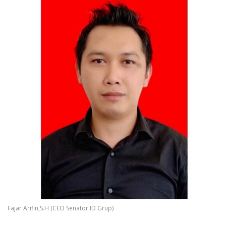
Fajar Arifin,S.H (CEO Senator.ID Grup)