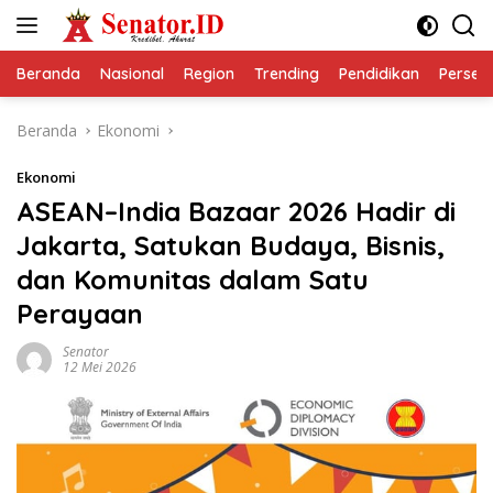
Langsung
ke
konten
Beranda
Nasional
Region
Trending
Pendidikan
Perseps
Beranda
Ekonomi
Ekonomi
ASEAN–India Bazaar 2026 Hadir di
Jakarta, Satukan Budaya, Bisnis,
dan Komunitas dalam Satu
Perayaan
Senator
12 Mei 2026