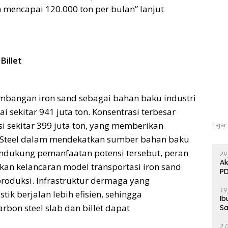
n mencapai 120.000 ton per bulan” lanjut
Billet
mbangan iron sand sebagai bahan baku industri
 sekitar 941 juta ton. Konsentrasi terbesar
i sekitar 399 juta ton, yang memberikan
Fajar
u Steel dalam mendekatkan sumber bahan baku
endukung pemanfaatan potensi tersebut, peran
29
Ak
an kelancaran model transportasi iron sand
PD
produksi. Infrastruktur dermaga yang
19
k berjalan lebih efisien, sehingga
Ib
arbon steel slab dan billet dapat
Sa
2 