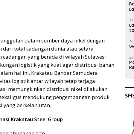
Ba
L
14
La
20
Gu
 keunggulan dalam sumber daya nikel dengan
10
Wa
 dari total cadangan dunia atau setara
ran cadangan yang berada di wilayah Sulawesi
28
M
gan logistik yang kuat agar distribusi bahan
Ki
Dalam hal ini, Krakatau Bandar Samudera
as logistik antar wilayah tetap terjaga.
rasi memungkinkan distribusi nikel dilakukan
SMS
dan sekaligus mendukung pengembangan produk
asi yang berkelanjutan.
asi Krakatau Steel Group
kepelabuhanan dan