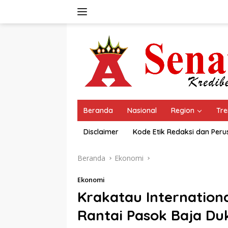
Langsung
ke
konten
Beranda
Nasional
Region
Tre
Disclaimer
Kode Etik Redaksi dan Per
Beranda
Ekonomi
Ekonomi
Krakatau Internationa
Rantai Pasok Baja Duk