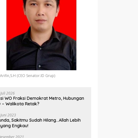
 Arifin,S.H (CEO Senator.ID Grup)
 Juli 2026
si WO Fraksi Demokrat Metro, Hubungan
 – Walikota Retak?
 Juni 2023
unda, Sakitmu Sudah Hilang…Allah Lebih
yang Engkau!
Desember 2021