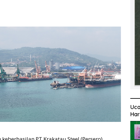
Uca
Har
 keberhasilan PT Krakatau Steel (Persero)