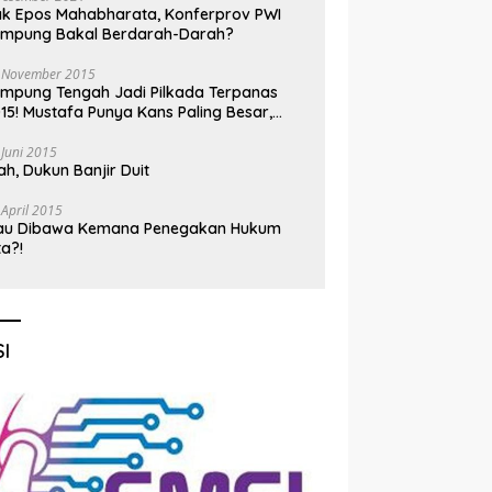
k Epos Mahabharata, Konferprov PWI
ampung Bakal Berdarah-Darah?
 November 2015
mpung Tengah Jadi Pilkada Terpanas
15! Mustafa Punya Kans Paling Besar,
nadi Jadi Kuda Hitam
 Juni 2015
h, Dukun Banjir Duit
 April 2015
au Dibawa Kemana Penegakan Hukum
ta?!
I