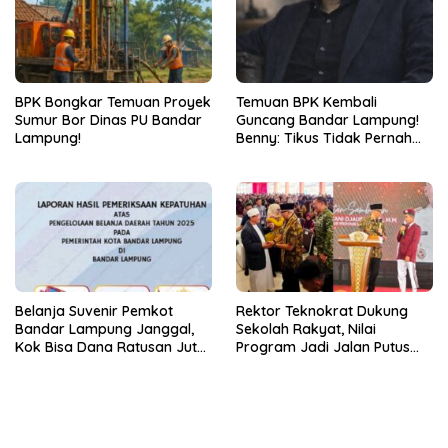
BPK Bongkar Temuan Proyek
Temuan BPK Kembali
Sumur Bor Dinas PU Bandar
Guncang Bandar Lampung!
Lampung!
Benny: Tikus Tidak Pernah
Mengaku Gudang Bocor
Karena Dirinya
Belanja Suvenir Pemkot
Rektor Teknokrat Dukung
Bandar Lampung Janggal,
Sekolah Rakyat, Nilai
Kok Bisa Dana Ratusan Juta
Program Jadi Jalan Putus
Dikembalikan ke PPTK!
Rantai Kemiskinan