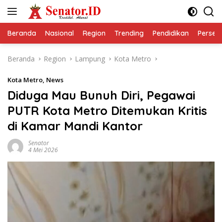
Langsung
ke
konten
Beranda
Nasional
Region
Trending
Pendidikan
Perseps
Beranda
Region
Lampung
Kota Metro
Kota Metro
,
News
Diduga Mau Bunuh Diri, Pegawai
PUTR Kota Metro Ditemukan Kritis
di Kamar Mandi Kantor
Senator
4 Mei 2026