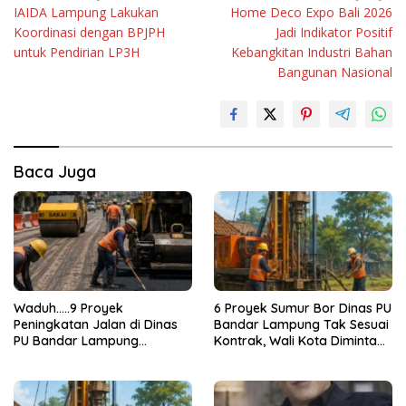
IAIDA Lampung Lakukan
Home Deco Expo Bali 2026
pos
Koordinasi dengan BPJPH
Jadi Indikator Positif
untuk Pendirian LP3H
Kebangkitan Industri Bahan
Bangunan Nasional
Baca Juga
Waduh…..9 Proyek
6 Proyek Sumur Bor Dinas PU
Peningkatan Jalan di Dinas
Bandar Lampung Tak Sesuai
PU Bandar Lampung
Kontrak, Wali Kota Diminta
Bermasalah!
Bertindak!