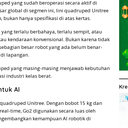
uped yang sudah beroperasi secara aktif di
r global di segmen ini, lini quadruped Unitree
bukan hanya spesifikasi di atas kertas.
 yang terlalu berbahaya, terlalu sempit, atau
gkau kendaraan konvensional. Bukan karena tidak
 sebagian besar robot yang ada belum benar-
 di lapangan.
druped yang masing-masing menjawab kebutuhan
si industri kelas berat.
Kre
ntuk AI
 quadruped Unitree. Dengan bobot 15 kg dan
eal-time, Go2 digunakan secara luas oleh
mengembangkan kemampuan AI robotik di