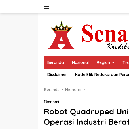
Langsung
ke
konten
Beranda
Nasional
Region
Tre
Disclaimer
Kode Etik Redaksi dan Per
Beranda
Ekonomi
Ekonomi
Robot Quadruped Unitr
Operasi Industri Bera