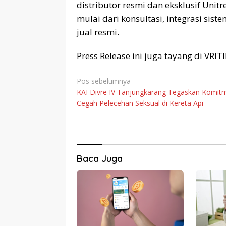
distributor resmi dan eksklusif Unit
mulai dari konsultasi, integrasi sist
jual resmi.
Press Release ini juga tayang di VRI
Navigasi
Pos sebelumnya
KAI Divre IV Tanjungkarang Tegaskan Komit
pos
Cegah Pelecehan Seksual di Kereta Api
Baca Juga