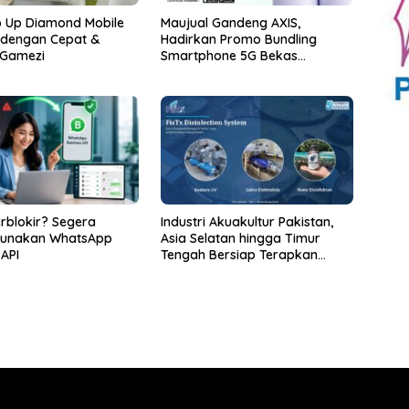
p Up Diamond Mobile
Maujual Gandeng AXIS,
 dengan Cepat &
Hadirkan Promo Bundling
 Gamezi
Smartphone 5G Bekas
Berkualitas dengan Bonus
Kuota hingga 300 GB
erblokir? Segera
Industri Akuakultur Pakistan,
 Gunakan WhatsApp
Asia Selatan hingga Timur
 API
Tengah Bersiap Terapkan
Solusi Terlengkap dari
Indonesia