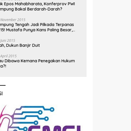
k Epos Mahabharata, Konferprov PWI
ampung Bakal Berdarah-Darah?
 November 2015
mpung Tengah Jadi Pilkada Terpanas
15! Mustafa Punya Kans Paling Besar,
nadi Jadi Kuda Hitam
 Juni 2015
h, Dukun Banjir Duit
 April 2015
au Dibawa Kemana Penegakan Hukum
ta?!
I