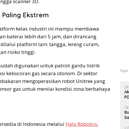
ingga scanner 3D.
 Paling Ekstrem
Platform kelas industri ini mampu membawa
n baterai lebih dari 5 jam, dan dirancang
ilalui platform lain: tangga, lereng curam,
n risiko tinggi.
udah digunakan untuk patroli gardu listrik
Fajar
i kebocoran gas secara otonom. Di sektor
ebakaran mengoperasikan robot Unitree yang
29
ensor gas untuk menilai kondisi zona berbahaya
Ak
PD
19
Ib
Sa
tersedia di Indonesia melalui
Halo Robotics
,
2 