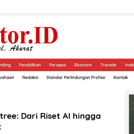
nding
Pendidikan
Persepsi
Ekonomi
Traveler
Inde
usahaan
Redaksi
Standar Perlindungan Profesi
Kontak
ee: Dari Riset AI hingga
t