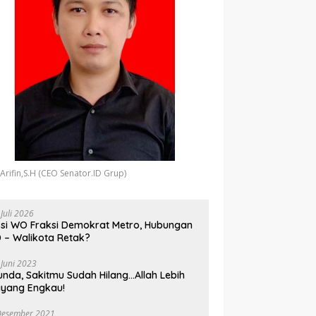
 Arifin,S.H (CEO Senator.ID Grup)
 Juli 2026
si WO Fraksi Demokrat Metro, Hubungan
 – Walikota Retak?
 Juni 2023
unda, Sakitmu Sudah Hilang…Allah Lebih
yang Engkau!
Desember 2021