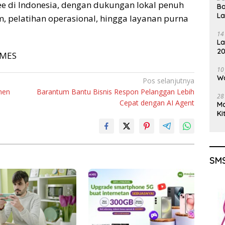
ree di Indonesia, dengan dukungan lokal penuh
Ba
L
em, pelatihan operasional, hingga layanan purna
14
La
20
TIMES
Gu
10
Wa
Pos selanjutnya
men
Barantum Bantu Bisnis Respon Pelanggan Lebih
28
Cepat dengan AI Agent
M
Ki
SMS