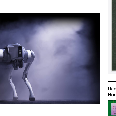
Uca
Har