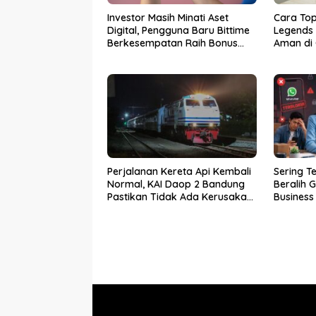
Investor Masih Minati Aset
Cara To
Digital, Pengguna Baru Bittime
Legends
Berkesempatan Raih Bonus
Aman di
Bitcoin
Perjalanan Kereta Api Kembali
Sering T
Normal, KAI Daop 2 Bandung
Beralih
Pastikan Tidak Ada Kerusakan
Business
Prasarana maupun
Infrastruktur Operasional
Pasca Gempa Pangandaran