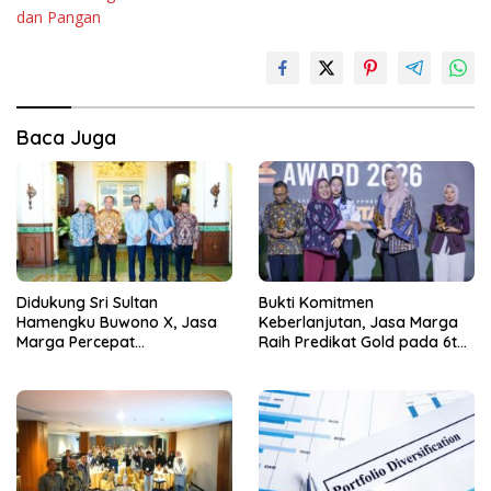
dan Pangan
Baca Juga
Didukung Sri Sultan
Bukti Komitmen
Hamengku Buwono X, Jasa
Keberlanjutan, Jasa Marga
Marga Percepat
Raih Predikat Gold pada 6th
Pengembangan Akses
TJSL & CSR Award 2026
Bokoharjo Tol Jogja-Solo
untuk Dukung Konektivitas
DIY