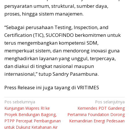
persyaratan umum, struktural, sumber daya,
proses, hingga sistem manajemen.
“Sebagai perusahaan Testing, Inspection, and
Certification (TIC), SUCOFINDO berkomitmen untuk
terus mengembangkan kompetensi SDM,
memperkuat sistem, dan mendorong inovasi guna
menghadirkan layanan yang unggul, terpercaya,
dan diakui di tingkat nasional maupun
internasional,” tutup Sandry Pasambuna.
Press Release ini juga tayang di VRITIMES
Navigasi
Pos sebelumnya
Pos selanjutnya
Kunjungan Wapres RI ke
Kemendes PDT Gandeng
pos
Proyek Bendungan Bagong,
Pertamina Foundation Dorong
PTPP Percepat Pembangunan
Kemandirian Energi Pedesaan
untuk Dukung Ketahanan Air