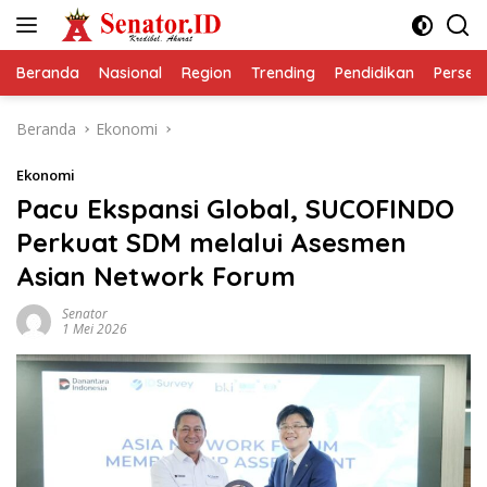
Langsung
ke
konten
Beranda
Nasional
Region
Trending
Pendidikan
Perseps
Beranda
Ekonomi
Ekonomi
Pacu Ekspansi Global, SUCOFINDO
Perkuat SDM melalui Asesmen
Asian Network Forum
Senator
1 Mei 2026