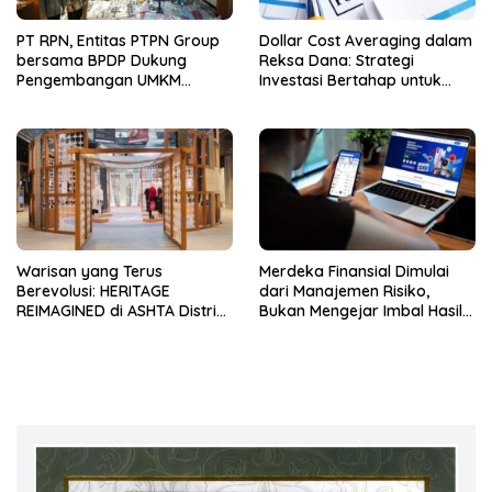
PT RPN, Entitas PTPN Group
Dollar Cost Averaging dalam
bersama BPDP Dukung
Reksa Dana: Strategi
Pengembangan UMKM
Investasi Bertahap untuk
melalui Workshop Pangan
Pemula
Sehat Berbasis Minyak Sawit
Warisan yang Terus
Merdeka Finansial Dimulai
Berevolusi: HERITAGE
dari Manajemen Risiko,
REIMAGINED di ASHTA District
Bukan Mengejar Imbal Hasil
8
Cepat