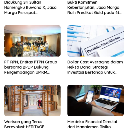
Didukung Sri Sultan
Bukti Komitmen
Hamengku Buwono X, Jasa
Keberlanjutan, Jasa Marga
Marga Percepat
Raih Predikat Gold pada 6th
Pengembangan Akses
TJSL & CSR Award 2026
Bokoharjo Tol Jogja-Solo
untuk Dukung Konektivitas
DIY
PT RPN, Entitas PTPN Group
Dollar Cost Averaging dalam
bersama BPDP Dukung
Reksa Dana: Strategi
Pengembangan UMKM
Investasi Bertahap untuk
melalui Workshop Pangan
Pemula
Sehat Berbasis Minyak Sawit
Warisan yang Terus
Merdeka Finansial Dimulai
Berevolusi: HERITAGE
dari Manajemen Risiko,