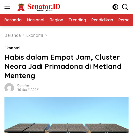
Langsung
ke
konten
Beranda
Nasional
Region
Trending
Pendidikan
Perseps
Beranda
Ekonomi
Ekonomi
Habis dalam Empat Jam, Cluster
Neora Jadi Primadona di Metland
Menteng
Senator
30 April 2026