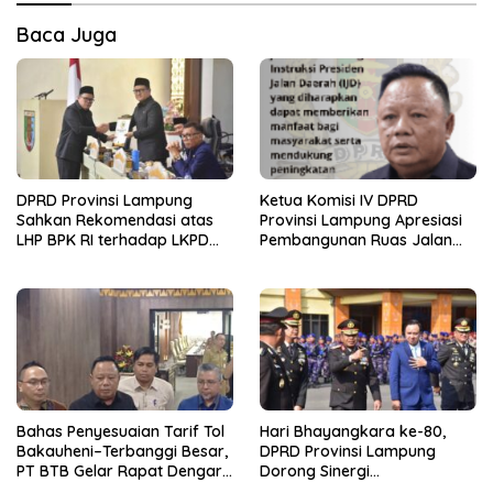
Baca Juga
DPRD Provinsi Lampung
Ketua Komisi IV DPRD
Sahkan Rekomendasi atas
Provinsi Lampung Apresiasi
LHP BPK RI terhadap LKPD
Pembangunan Ruas Jalan
Pemerintah Provinsi
melalui Program IJD
Lampung Tahun Anggaran
2025
Bahas Penyesuaian Tarif Tol
Hari Bhayangkara ke-80,
Bakauheni–Terbanggi Besar,
DPRD Provinsi Lampung
PT BTB Gelar Rapat Dengar
Dorong Sinergi
Pendapat Bareng DPRD
Kelembagaan dengan Polri