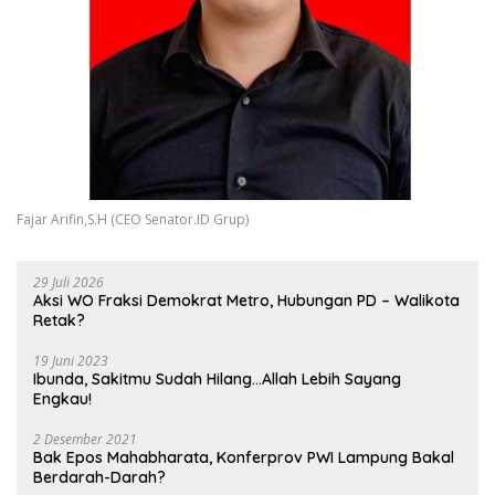
Fajar Arifin,S.H (CEO Senator.ID Grup)
29 Juli 2026
Aksi WO Fraksi Demokrat Metro, Hubungan PD – Walikota
Retak?
19 Juni 2023
Ibunda, Sakitmu Sudah Hilang…Allah Lebih Sayang
Engkau!
2 Desember 2021
Bak Epos Mahabharata, Konferprov PWI Lampung Bakal
Berdarah-Darah?