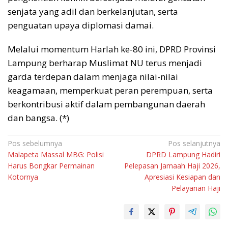
senjata yang adil dan berkelanjutan, serta
penguatan upaya diplomasi damai.
Melalui momentum Harlah ke-80 ini, DPRD Provinsi
Lampung berharap Muslimat NU terus menjadi
garda terdepan dalam menjaga nilai-nilai
keagamaan, memperkuat peran perempuan, serta
berkontribusi aktif dalam pembangunan daerah
dan bangsa. (*)
Navigasi
Pos sebelumnya
Pos selanjutnya
Malapeta Massal MBG: Polisi
DPRD Lampung Hadiri
pos
Harus Bongkar Permainan
Pelepasan Jamaah Haji 2026,
Kotornya
Apresiasi Kesiapan dan
Pelayanan Haji