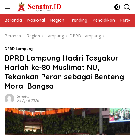
Langsung
ke
konten
Beranda
Nasional
Region
Trending
Pendidikan
Perseps
Beranda
Region
Lampung
DPRD Lampung
DPRD Lampung
DPRD Lampung Hadiri Tasyakur
Harlah ke-80 Muslimat NU,
Tekankan Peran sebagai Benteng
Moral Bangsa
Senator
26 April 2026