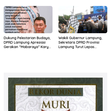
Lampung
Dukung Pelestarian Budaya,
Wakili Gubernur Lampung,
DPRD Lampung Apresiasi
Sekretaris DPRD Provinsi
Gerakan “Mabaraya” Karya
Lampung Turut Lepas
Raya
Peserta Jalan Sehat HUT
Kota Bandar Lampung