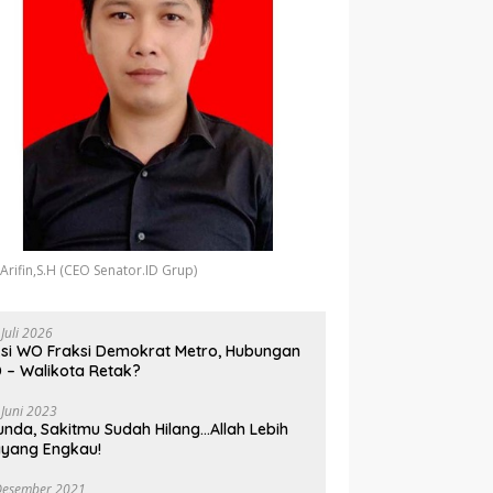
 Arifin,S.H (CEO Senator.ID Grup)
 Juli 2026
si WO Fraksi Demokrat Metro, Hubungan
 – Walikota Retak?
 Juni 2023
unda, Sakitmu Sudah Hilang…Allah Lebih
yang Engkau!
Desember 2021