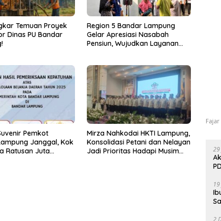
gkar Temuan Proyek
Region 5 Bandar Lampung
r Dinas PU Bandar
Gelar Apresiasi Nasabah
!
Pensiun, Wujudkan Layanan
Prima bagi Purnabakti
Fajar
Suvenir Pemkot
Mirza Nahkodai HKTI Lampung,
Lampung Janggal, Kok
Konsolidasi Petani dan Nelayan
29
a Ratusan Juta
Jadi Prioritas Hadapi Musim
Ak
ikan ke PPTK!
Kemarau
PD
19
Ib
Sa
2 