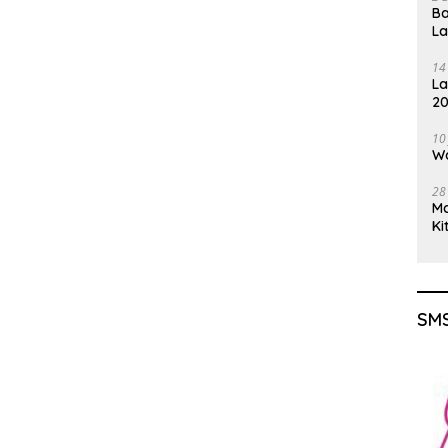
Ba
L
14
La
20
Gu
10
Wa
28
M
Ki
SMS