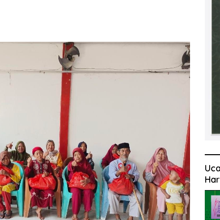
Uca
Har