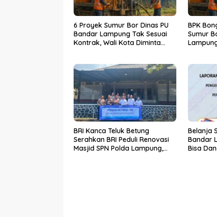
6 Proyek Sumur Bor Dinas PU
BPK Bon
Bandar Lampung Tak Sesuai
Sumur Bo
Kontrak, Wali Kota Diminta
Lampung
Bertindak!
BRI Kanca Teluk Betung
Belanja 
Serahkan BRI Peduli Renovasi
Bandar 
Masjid SPN Polda Lampung,
Bisa Dan
Wujud Nyata Dukungan
Dikembal
terhadap Sarana Ibadah