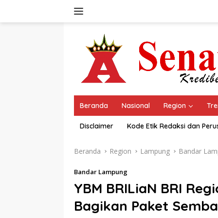
Langsung
ke
konten
Beranda
Nasional
Region
Tre
Disclaimer
Kode Etik Redaksi dan Per
Beranda
Region
Lampung
Bandar Lam
Bandar Lampung
YBM BRILiaN BRI Reg
Bagikan Paket Semba