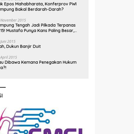
k Epos Mahabharata, Konferprov PWI
ampung Bakal Berdarah-Darah?
 November 2015
mpung Tengah Jadi Pilkada Terpanas
15! Mustafa Punya Kans Paling Besar,
nadi Jadi Kuda Hitam
 Juni 2015
h, Dukun Banjir Duit
 April 2015
au Dibawa Kemana Penegakan Hukum
ta?!
I